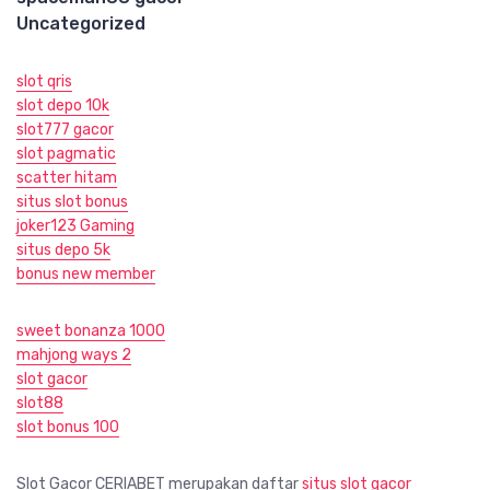
Uncategorized
slot qris
slot depo 10k
slot777 gacor
slot pagmatic
scatter hitam
situs slot bonus
joker123 Gaming
situs depo 5k
bonus new member
sweet bonanza 1000
mahjong ways 2
slot gacor
slot88
slot bonus 100
Slot Gacor CERIABET merupakan daftar
situs slot gacor