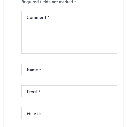
Required fields are marked
*
Comment
*
Name
*
Email
*
Website