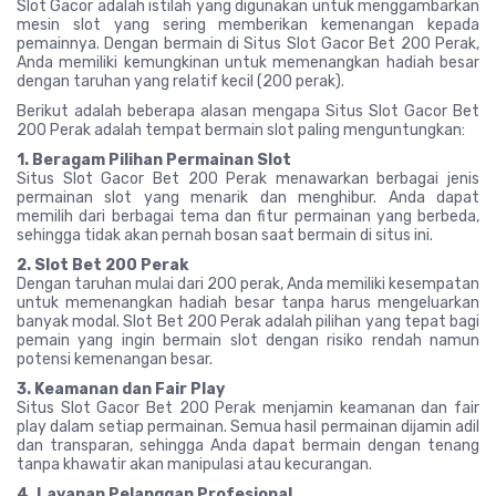
Slot Gacor adalah istilah yang digunakan untuk menggambarkan
mesin slot yang sering memberikan kemenangan kepada
pemainnya. Dengan bermain di Situs Slot Gacor Bet 200 Perak,
Anda memiliki kemungkinan untuk memenangkan hadiah besar
dengan taruhan yang relatif kecil (200 perak).
Berikut adalah beberapa alasan mengapa Situs Slot Gacor Bet
200 Perak adalah tempat bermain slot paling menguntungkan:
1. Beragam Pilihan Permainan Slot
Situs Slot Gacor Bet 200 Perak menawarkan berbagai jenis
permainan slot yang menarik dan menghibur. Anda dapat
memilih dari berbagai tema dan fitur permainan yang berbeda,
sehingga tidak akan pernah bosan saat bermain di situs ini.
2. Slot Bet 200 Perak
Dengan taruhan mulai dari 200 perak, Anda memiliki kesempatan
untuk memenangkan hadiah besar tanpa harus mengeluarkan
banyak modal. Slot Bet 200 Perak adalah pilihan yang tepat bagi
pemain yang ingin bermain slot dengan risiko rendah namun
potensi kemenangan besar.
3. Keamanan dan Fair Play
Situs Slot Gacor Bet 200 Perak menjamin keamanan dan fair
play dalam setiap permainan. Semua hasil permainan dijamin adil
dan transparan, sehingga Anda dapat bermain dengan tenang
tanpa khawatir akan manipulasi atau kecurangan.
4. Layanan Pelanggan Profesional