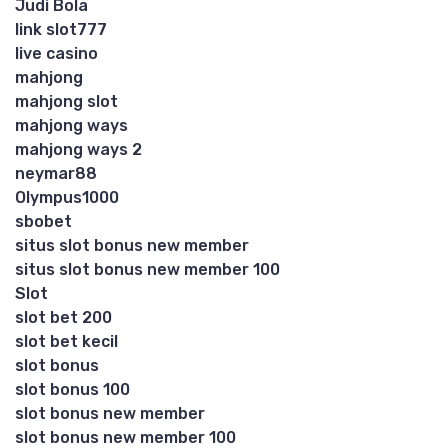
Judi Bola
link slot777
live casino
mahjong
mahjong slot
mahjong ways
mahjong ways 2
neymar88
Olympus1000
sbobet
situs slot bonus new member
situs slot bonus new member 100
Slot
slot bet 200
slot bet kecil
slot bonus
slot bonus 100
slot bonus new member
slot bonus new member 100