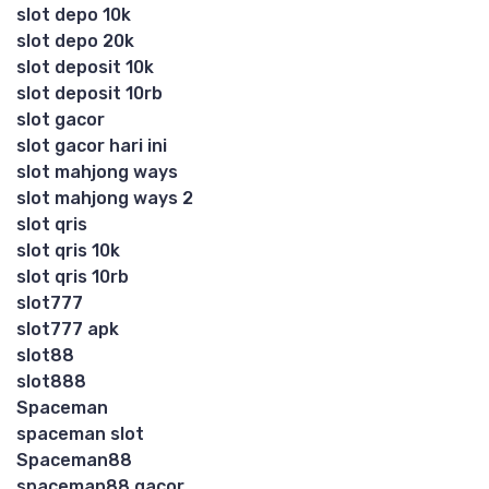
slot depo 10k
slot depo 20k
slot deposit 10k
slot deposit 10rb
slot gacor
slot gacor hari ini
slot mahjong ways
slot mahjong ways 2
slot qris
slot qris 10k
slot qris 10rb
slot777
slot777 apk
slot88
slot888
Spaceman
spaceman slot
Spaceman88
spaceman88 gacor