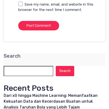
Save my name, email, and website in this
browser for the next time I comment.
Search
Search
Recent Posts
Dari xG hingga Machine Learning: Memanfaatkan
Kekuatan Data dan Kecerdasan Buatan untuk
Analisis Taruhan Bola yang Lebih Tajam