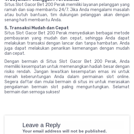
Situs Slot Gacor Bet 200 Perak memiliki layanan pelanggan yang
ramah dan siap membantu 24/7. Jika Anda mengalami masalah
atau butuh bantuan, tim dukungan pelanggan akan dengan
senang hati membantu Anda.
5. Transaksi Mudah dan Cepat
Situs Slot Gacor Bet 200 Perak menyediakan berbagai metode
pembayaran yang mudah dan cepat, sehingga Anda dapat
melakukan transaksi dengan lancar dan tanpa hambatan. Anda
juga dapat melakukan penarikan kemenangan dengan mudah
dan cepat.
Dengan bermain di Situs Slot Gacor Bet 200 Perak, Anda
memiliki kesempatan untuk memenangkan hadiah besar dengan
risiko rendah. Jangan lewatkan kesempatan emas ini untuk
meraih keberuntungan Anda dalam permainan slot online.
Segera daftar dan mulai bermain di situs ini untuk merasakan
pengalaman bermain slot paling menguntungkan. Selamat
bermain dan semoga sukses!
Leave a Reply
Your email address will not be published.