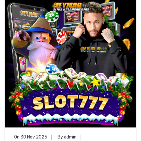
On 30 Nov 2025
By admin