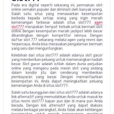
Pada era digital seperti sekarang ini, permainan slot
online semakin populer dan diminati oleh banyak orang.
Salah satu situs yang menawarkan kesempatan
berbeda kepada setiap orang yang ingin meraih
kemenangan terbesar adalah situs slot777.
agen
slot777
merupakan tempat terbaik untuk bermain slot
online dengan kesempatan meraih jackpot lebih besar
dibandingkan dengan kompetitor lainnya. Dengan
daftar slot 777 sekarang melalui agen yang resmi dan
terpercaya, Anda bisa merasakan pengalaman bermain
yang seru dan menguntungkan.
Kelebihan dari situs slot777 adalah adanya slot gacor
yang memberikan peluang untuk memenangkan hadiah
besar. Slot gacor adalah istilah dalam dunia perjudian
online yang mengacu pada mesin slot yang sedang
dalam kondisi jitu dan cenderung memberikan
pembayaran yang besar. Dengan memanfaatkan
kesempatan ini, Anda dapat meningkatkan peluang
kemenangan Anda di situs slot777.
Salah satu keunggulan dari situs slot777 adalah adanya
link alternatif yang memudahkan Anda untuk masuk ke
situs resmi slot777 kapan pun dan di mana pun Anda
berada. Dengan link alternatif yang dapat diakses
melalui berbagai perangkat, Anda tidak akan kehilangan