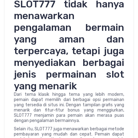
SLOT777 tidak hanya
menawarkan
pengalaman bermain
yang aman dan
terpercaya, tetapi juga
menyediakan berbagai
jenis permainan slot
yang menarik
Dari tema klasik hingga tema yang lebih modern,
pemain dapat memilih dari berbagai opsi permainan
yang tersedia di situs ini. Dengan tampilan grafis yang
menarik dan fitur-fitur bonus yang menggiurkan,
SLOT777 menjamin para pemain akan merasa puas
dengan pengalaman bermainnya.
Selain itu, SLOT777 juga menawarkan berbagai metode
pembayaran yang mudah dan cepat. Pemain dapat