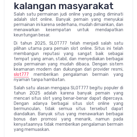
kalangan masyarakat
Salah satu permainan judi online yang paling diminati
adalah slot online. Banyak pemain yang menyukai
permainan ini karena sederhana, mudah dimainkan, dan
menawarkan kesempatan untuk mendapatkan
keuntungan besar.
Di tahun 2025, SLOT777 telah menjadi salah satu
pilihan utama para pemain slot online. Situs ini telah
membangun reputasi yang sangat baik sebagai
tempat yang aman, stabil, dan menyediakan berbagai
pola permainan yang mudah dibaca. Dengan sistem
keamanan modern dan dukungan dari provider resmi,
slot777
memberikan pengalaman bermain yang
nyaman tanpa hambatan.
Salah satu alasan mengapa SLOT777 begitu populer di
tahun 2025 adalah karena banyak pemain yang
mencari situs slot yang benar-benar dapat dipercaya.
Dengan adanya berbagai situs slot online yang
bermunculan, tidak semua situs tersebut dapat
diandalkan. Banyak situs yang menawarkan berbagai
bonus dan promosi yang menarik, namun pada
kenyataannya tidak memberikan pengalaman bermain
yang memuaskan.