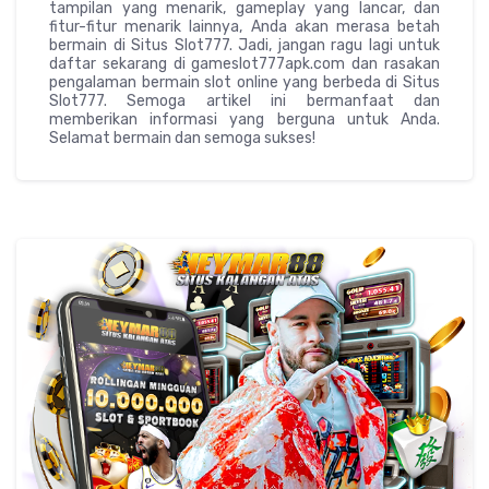
tampilan yang menarik, gameplay yang lancar, dan
fitur-fitur menarik lainnya, Anda akan merasa betah
bermain di Situs Slot777. Jadi, jangan ragu lagi untuk
daftar sekarang di gameslot777apk.com dan rasakan
pengalaman bermain slot online yang berbeda di Situs
Slot777. Semoga artikel ini bermanfaat dan
memberikan informasi yang berguna untuk Anda.
Selamat bermain dan semoga sukses!