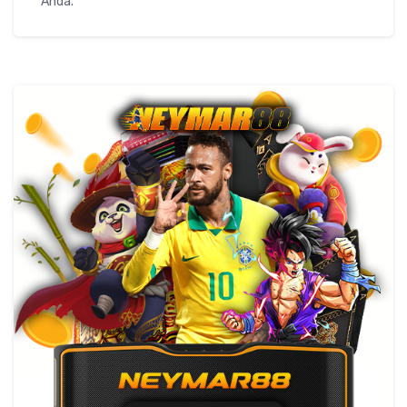
Anda.