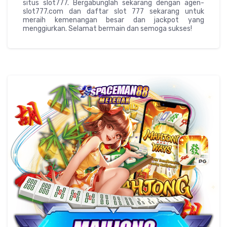
situs slot777. Bergabunglah sekarang dengan agen-
slot777.com dan daftar slot 777 sekarang untuk
meraih kemenangan besar dan jackpot yang
menggiurkan. Selamat bermain dan semoga sukses!