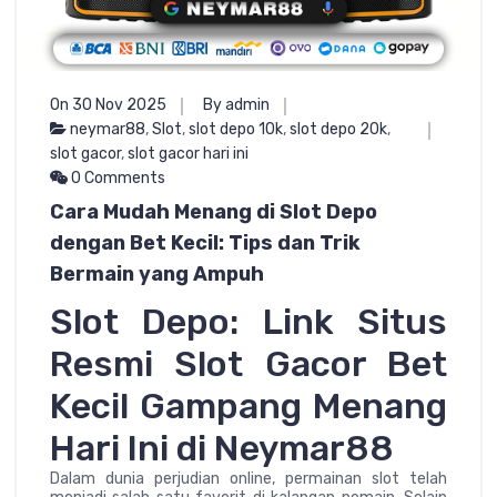
On 30 Nov 2025
By admin
neymar88
,
Slot
,
slot depo 10k
,
slot depo 20k
,
slot gacor
,
slot gacor hari ini
0 Comments
Cara Mudah Menang di Slot Depo
dengan Bet Kecil: Tips dan Trik
Bermain yang Ampuh
Slot Depo: Link Situs
Resmi Slot Gacor Bet
Kecil Gampang Menang
Hari Ini di Neymar88
Dalam dunia perjudian online, permainan slot telah