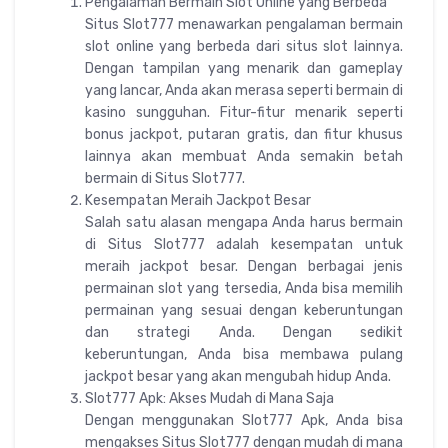
Pengalaman Bermain Slot Online yang Berbeda
Situs Slot777 menawarkan pengalaman bermain
slot online yang berbeda dari situs slot lainnya.
Dengan tampilan yang menarik dan gameplay
yang lancar, Anda akan merasa seperti bermain di
kasino sungguhan. Fitur-fitur menarik seperti
bonus jackpot, putaran gratis, dan fitur khusus
lainnya akan membuat Anda semakin betah
bermain di Situs Slot777.
Kesempatan Meraih Jackpot Besar
Salah satu alasan mengapa Anda harus bermain
di Situs Slot777 adalah kesempatan untuk
meraih jackpot besar. Dengan berbagai jenis
permainan slot yang tersedia, Anda bisa memilih
permainan yang sesuai dengan keberuntungan
dan strategi Anda. Dengan sedikit
keberuntungan, Anda bisa membawa pulang
jackpot besar yang akan mengubah hidup Anda.
Slot777 Apk: Akses Mudah di Mana Saja
Dengan menggunakan Slot777 Apk, Anda bisa
mengakses Situs Slot777 dengan mudah di mana