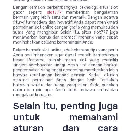
Dengan semakin berkembangnya teknologi, situs slot
gacor seperti
slot777
memberikan pengalaman
bermain yang lebih seru dan menarik. Dengan adanya
fitur-fitur modern dan inovatif, Anda dapat menikmati
permainan slot online dengan grafis yang memukau dan
suara yang menghibur. Selain itu, situs slot777 juga
menawarkan bonus dan promosi menarik yang dapat
meningkatkan peluang kemenangan Anda.
Dalam bermain slot online, ada beberapa tips yang perlu
Anda pertimbangkan agar dapat meraih kemenangan
besar. Pertama, pilihlah mesin slot yang memiliki
tingkat pembayaran tinggi. Mesin slot dengan tingkat
pengembalian yang tinggi cenderung memberikan lebih
banyak keuntungan kepada pemain. Kedua, aturlah
strategi permainan Anda dengan baik. Tentukan
batasan waktu dan uang yang akan Anda gunakan
dalam bermain agar Anda tidak terbawa emosi dan
mengalami kerugian.
Selain itu, penting juga
untuk memahami
aturan dan cara