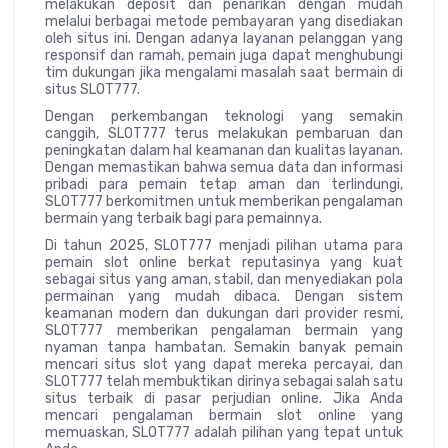
melakukan deposit dan penarikan dengan mudah
melalui berbagai metode pembayaran yang disediakan
oleh situs ini. Dengan adanya layanan pelanggan yang
responsif dan ramah, pemain juga dapat menghubungi
tim dukungan jika mengalami masalah saat bermain di
situs SLOT777.
Dengan perkembangan teknologi yang semakin
canggih, SLOT777 terus melakukan pembaruan dan
peningkatan dalam hal keamanan dan kualitas layanan.
Dengan memastikan bahwa semua data dan informasi
pribadi para pemain tetap aman dan terlindungi,
SLOT777 berkomitmen untuk memberikan pengalaman
bermain yang terbaik bagi para pemainnya.
Di tahun 2025, SLOT777 menjadi pilihan utama para
pemain slot online berkat reputasinya yang kuat
sebagai situs yang aman, stabil, dan menyediakan pola
permainan yang mudah dibaca. Dengan sistem
keamanan modern dan dukungan dari provider resmi,
SLOT777 memberikan pengalaman bermain yang
nyaman tanpa hambatan. Semakin banyak pemain
mencari situs slot yang dapat mereka percayai, dan
SLOT777 telah membuktikan dirinya sebagai salah satu
situs terbaik di pasar perjudian online. Jika Anda
mencari pengalaman bermain slot online yang
memuaskan, SLOT777 adalah pilihan yang tepat untuk