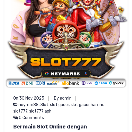
On 30 Nov 2025
By admin
neymar88
,
Slot
,
slot gacor
,
slot gacor hari ini
,
slot777
,
slot777 apk
0 Comments
Bermain Slot Online dengan