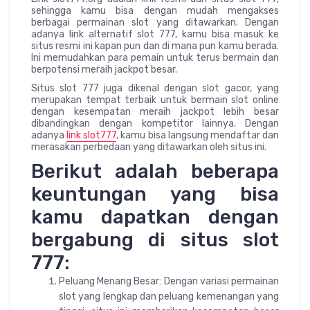
sehingga kamu bisa dengan mudah mengakses
berbagai permainan slot yang ditawarkan. Dengan
adanya link alternatif slot 777, kamu bisa masuk ke
situs resmi ini kapan pun dan di mana pun kamu berada.
Ini memudahkan para pemain untuk terus bermain dan
berpotensi meraih jackpot besar.
Situs slot 777 juga dikenal dengan slot gacor, yang
merupakan tempat terbaik untuk bermain slot online
dengan kesempatan meraih jackpot lebih besar
dibandingkan dengan kompetitor lainnya. Dengan
adanya
link slot777
, kamu bisa langsung mendaftar dan
merasakan perbedaan yang ditawarkan oleh situs ini.
Berikut adalah beberapa
keuntungan yang bisa
kamu dapatkan dengan
bergabung di situs slot
777:
Peluang Menang Besar: Dengan variasi permainan
slot yang lengkap dan peluang kemenangan yang