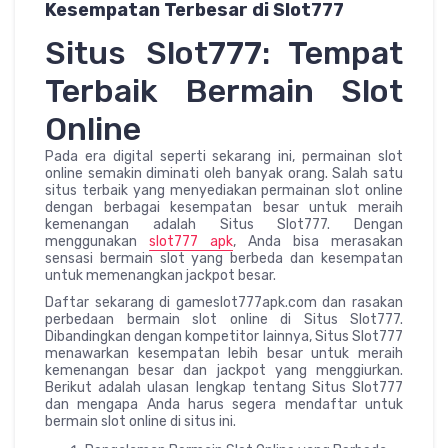
Kesempatan Terbesar di Slot777
Situs Slot777: Tempat
Terbaik Bermain Slot
Online
Pada era digital seperti sekarang ini, permainan slot
online semakin diminati oleh banyak orang. Salah satu
situs terbaik yang menyediakan permainan slot online
dengan berbagai kesempatan besar untuk meraih
kemenangan adalah Situs Slot777. Dengan
menggunakan
slot777 apk
, Anda bisa merasakan
sensasi bermain slot yang berbeda dan kesempatan
untuk memenangkan jackpot besar.
Daftar sekarang di gameslot777apk.com dan rasakan
perbedaan bermain slot online di Situs Slot777.
Dibandingkan dengan kompetitor lainnya, Situs Slot777
menawarkan kesempatan lebih besar untuk meraih
kemenangan besar dan jackpot yang menggiurkan.
Berikut adalah ulasan lengkap tentang Situs Slot777
dan mengapa Anda harus segera mendaftar untuk
bermain slot online di situs ini.