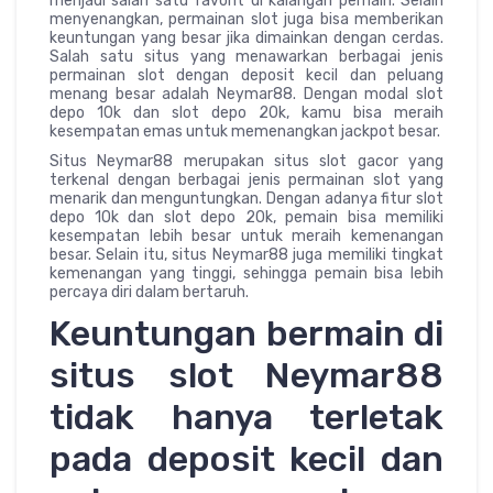
menjadi salah satu favorit di kalangan pemain. Selain
menyenangkan, permainan slot juga bisa memberikan
keuntungan yang besar jika dimainkan dengan cerdas.
Salah satu situs yang menawarkan berbagai jenis
permainan slot dengan deposit kecil dan peluang
menang besar adalah Neymar88. Dengan modal slot
depo 10k dan slot depo 20k, kamu bisa meraih
kesempatan emas untuk memenangkan jackpot besar.
Situs Neymar88 merupakan situs slot gacor yang
terkenal dengan berbagai jenis permainan slot yang
menarik dan menguntungkan. Dengan adanya fitur slot
depo 10k dan slot depo 20k, pemain bisa memiliki
kesempatan lebih besar untuk meraih kemenangan
besar. Selain itu, situs Neymar88 juga memiliki tingkat
kemenangan yang tinggi, sehingga pemain bisa lebih
percaya diri dalam bertaruh.
Keuntungan bermain di
situs slot Neymar88
tidak hanya terletak
pada deposit kecil dan