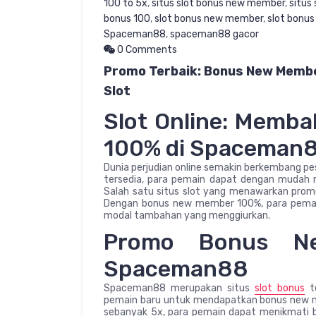
100 to 5x
,
situs slot bonus new member
,
situs
bonus 100
,
slot bonus new member
,
slot bonu
Spaceman88
,
spaceman88 gacor
0 Comments
Promo Terbaik: Bonus New Memb
Slot
Slot Online: Memb
100% di Spaceman
Dunia perjudian online semakin berkembang pes
tersedia, para pemain dapat dengan muda
Salah satu situs slot yang menawarkan pro
Dengan bonus new member 100%, para pemain
modal tambahan yang menggiurkan.
Promo Bonus N
Spaceman88
Spaceman88 merupakan situs
slot bonus
te
pemain baru untuk mendapatkan bonus new m
sebanyak 5x, para pemain dapat menikmati b