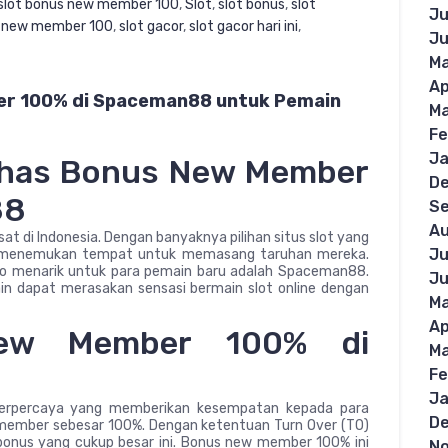
 slot bonus new member 100
,
Slot
,
slot bonus
,
slot
Ju
s new member 100
,
slot gacor
,
slot gacor hari ini
,
Ju
Ma
Ap
er 100% di Spaceman88 untuk Pemain
Ma
Fe
Ja
ahas Bonus New Member
D
88
S
Au
at di Indonesia. Dengan banyaknya pilihan situs slot yang
Ju
h menemukan tempat untuk memasang taruhan mereka.
mo menarik untuk para pemain baru adalah Spaceman88.
Ju
 dapat merasakan sensasi bermain slot online dengan
Ma
Ap
ew Member 100% di
Ma
Fe
Ja
rpercaya yang memberikan kesempatan kepada para
D
ember sebesar 100%. Dengan ketentuan Turn Over (TO)
onus yang cukup besar ini. Bonus new member 100% ini
N