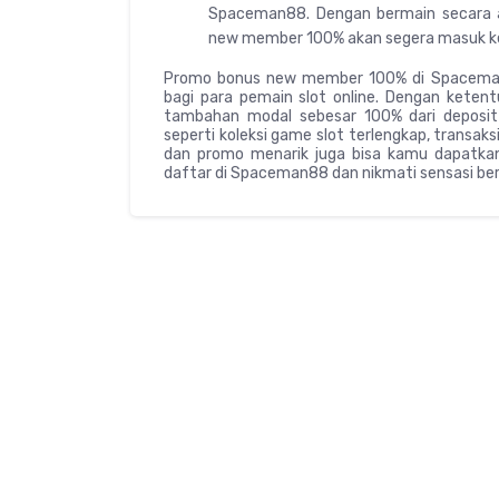
Spaceman88. Dengan bermain secara a
new member 100% akan segera masuk k
Promo bonus new member 100% di Spacema
bagi para pemain slot online. Dengan kete
tambahan modal sebesar 100% dari deposit 
seperti koleksi game slot terlengkap, transa
dan promo menarik juga bisa kamu dapatkan s
daftar di Spaceman88 dan nikmati sensasi ber