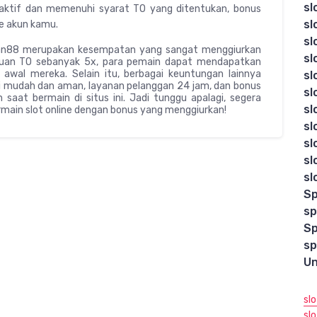
sl
ktif dan memenuhi syarat TO yang ditentukan, bonus
sl
e akun kamu.
sl
n88 merupakan kesempatan yang sangat menggiurkan
sl
ntuan TO sebanyak 5x, para pemain dapat mendapatkan
awal mereka. Selain itu, berbagai keuntungan lainnya
sl
ksi mudah dan aman, layanan pelanggan 24 jam, dan bonus
sl
aat bermain di situs ini. Jadi tunggu apalagi, segera
sl
main slot online dengan bonus yang menggiurkan!
sl
sl
sl
sl
S
sp
S
s
Un
slo
sl