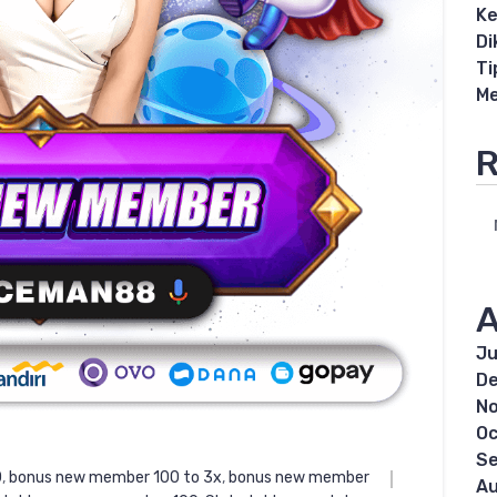
Ke
Di
Ti
M
R
A
Ju
D
N
Oc
S
0
,
bonus new member 100 to 3x
,
bonus new member
Au