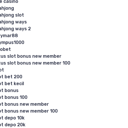
ve casino
ahjong
hjong slot
hjong ways
hjong ways 2
eymar88
ympus1000
obet
tus slot bonus new member
tus slot bonus new member 100
ot
ot bet 200
ot bet kecil
ot bonus
ot bonus 100
ot bonus new member
ot bonus new member 100
ot depo 10k
ot depo 20k