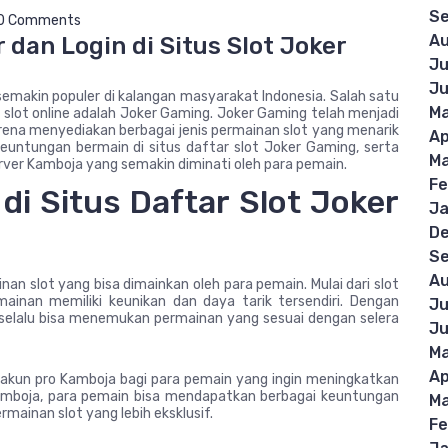
S
0 Comments
Au
dan Login di Situs Slot Joker
Ju
Ju
emakin populer di kalangan masyarakat Indonesia. Salah satu
Ma
slot online adalah Joker Gaming. Joker Gaming telah menjadi
karena menyediakan berbagai jenis permainan slot yang menarik
Ap
untungan bermain di situs daftar slot Joker Gaming, serta
Ma
erver Kamboja yang semakin diminati oleh para pemain.
Fe
i Situs Daftar Slot Joker
Ja
D
S
Au
n slot yang bisa dimainkan oleh para pemain. Mulai dari slot
ainan memiliki keunikan dan daya tarik tersendiri. Dengan
Ju
 selalu bisa menemukan permainan yang sesuai dengan selera
Ju
Ma
Ap
 akun pro Kamboja bagi para pemain yang ingin meningkatkan
mboja, para pemain bisa mendapatkan berbagai keuntungan
Ma
mainan slot yang lebih eksklusif.
Fe