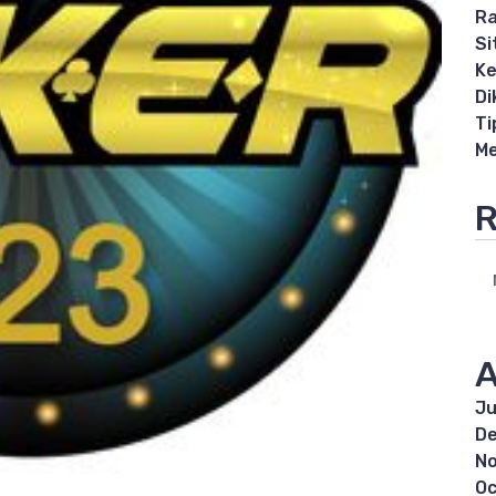
Ra
Si
Ke
Di
Ti
M
R
A
Ju
D
N
Oc