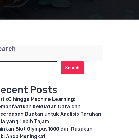
earch
Search
ecent Posts
ri xG hingga Machine Learning:
manfaatkan Kekuatan Data dan
cerdasan Buatan untuk Analisis Taruhan
la yang Lebih Tajam
inkan Slot Olympus1000 dan Rasakan
ki Anda Meningkat