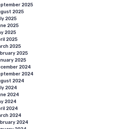
eptember 2025
gust 2025
ly 2025
ne 2025
y 2025
ril 2025
rch 2025
bruary 2025
nuary 2025
ecember 2024
eptember 2024
gust 2024
ly 2024
ne 2024
y 2024
ril 2024
rch 2024
bruary 2024