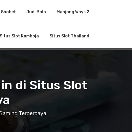
Sbobet
Judi Bola
Mahjong Ways 2
Situs Slot Kamboja
Situs Slot Thailand
 di Situs Slot
ya
 Gaming Terpercaya