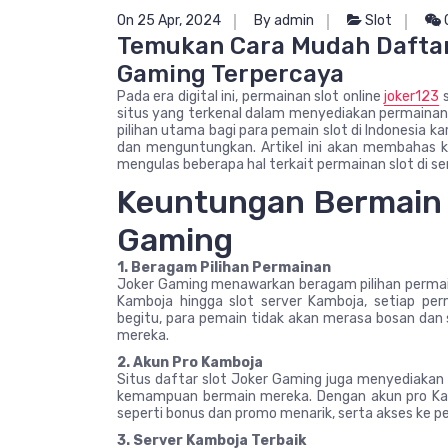
On 25 Apr, 2024
By admin
Slot
Temukan Cara Mudah Daftar 
Gaming Terpercaya
Pada era digital ini, permainan slot online
joker123
s
situs yang terkenal dalam menyediakan permainan 
pilihan utama bagi para pemain slot di Indonesia 
dan menguntungkan. Artikel ini akan membahas ke
mengulas beberapa hal terkait permainan slot di s
Keuntungan Bermain d
Gaming
1. Beragam Pilihan Permainan
Joker Gaming menawarkan beragam pilihan permaina
Kamboja hingga slot server Kamboja, setiap perm
begitu, para pemain tidak akan merasa bosan dan
mereka.
2. Akun Pro Kamboja
Situs daftar slot Joker Gaming juga menyediakan
kemampuan bermain mereka. Dengan akun pro Ka
seperti bonus dan promo menarik, serta akses ke per
3. Server Kamboja Terbaik