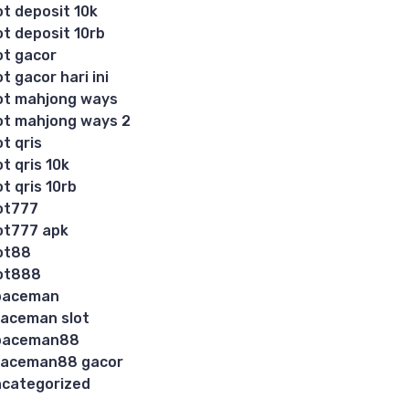
ot deposit 10k
ot deposit 10rb
ot gacor
ot gacor hari ini
ot mahjong ways
ot mahjong ways 2
ot qris
ot qris 10k
ot qris 10rb
ot777
ot777 apk
ot88
ot888
paceman
aceman slot
paceman88
paceman88 gacor
categorized