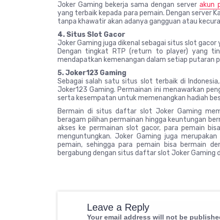
Joker Gaming bekerja sama dengan server
akun 
yang terbaik kepada para pemain. Dengan server K
tanpa khawatir akan adanya gangguan atau kecur
4. Situs Slot Gacor
Joker Gaming juga dikenal sebagai situs slot gac
Dengan tingkat RTP (return to player) yang tin
mendapatkan kemenangan dalam setiap putaran p
5. Joker123 Gaming
Sebagai salah satu situs slot terbaik di Indones
Joker123 Gaming. Permainan ini menawarkan peng
serta kesempatan untuk memenangkan hadiah bes
Bermain di situs daftar slot Joker Gaming mem
beragam pilihan permainan hingga keuntungan berm
akses ke permainan slot gacor, para pemain 
menguntungkan. Joker Gaming juga merupakan 
pemain, sehingga para pemain bisa bermain de
bergabung dengan situs daftar slot Joker Gaming 
Leave a Reply
Your email address will not be publishe