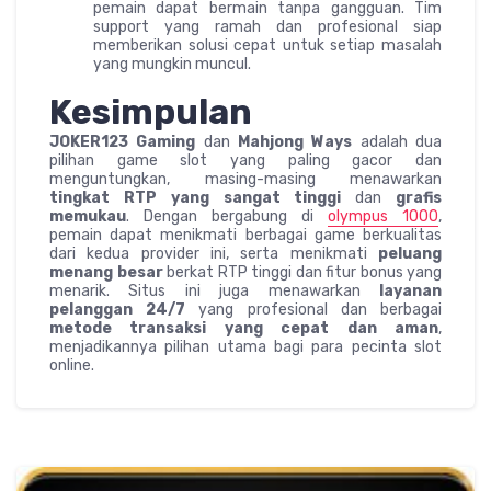
pemain dapat bermain tanpa gangguan. Tim
support yang ramah dan profesional siap
memberikan solusi cepat untuk setiap masalah
yang mungkin muncul.
Kesimpulan
JOKER123 Gaming
dan
Mahjong Ways
adalah dua
pilihan game slot yang paling gacor dan
menguntungkan, masing-masing menawarkan
tingkat RTP yang sangat tinggi
dan
grafis
memukau
. Dengan bergabung di
olympus 1000
,
pemain dapat menikmati berbagai game berkualitas
dari kedua provider ini, serta menikmati
peluang
menang besar
berkat RTP tinggi dan fitur bonus yang
menarik. Situs ini juga menawarkan
layanan
pelanggan 24/7
yang profesional dan berbagai
metode transaksi yang cepat dan aman
,
menjadikannya pilihan utama bagi para pecinta slot
online.