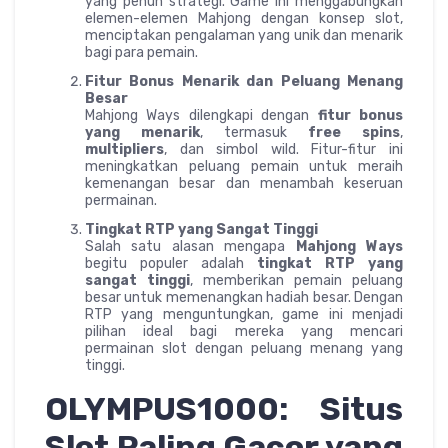
yang penuh strategi. Game ini menggabungkan
elemen-elemen Mahjong dengan konsep slot,
menciptakan pengalaman yang unik dan menarik
bagi para pemain.
Fitur Bonus Menarik dan Peluang Menang
Besar
Mahjong Ways dilengkapi dengan
fitur bonus
yang menarik
, termasuk
free spins
,
multipliers
, dan simbol wild. Fitur-fitur ini
meningkatkan peluang pemain untuk meraih
kemenangan besar dan menambah keseruan
permainan.
Tingkat RTP yang Sangat Tinggi
Salah satu alasan mengapa
Mahjong Ways
begitu populer adalah
tingkat RTP yang
sangat tinggi
, memberikan pemain peluang
besar untuk memenangkan hadiah besar. Dengan
RTP yang menguntungkan, game ini menjadi
pilihan ideal bagi mereka yang mencari
permainan slot dengan peluang menang yang
tinggi.
OLYMPUS1000: Situs
Slot Paling Gacor yang