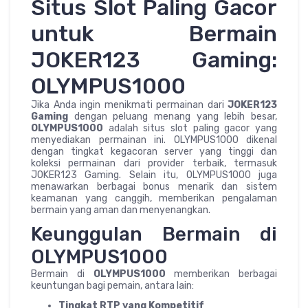
Situs Slot Paling Gacor
untuk Bermain
JOKER123 Gaming:
OLYMPUS1000
Jika Anda ingin menikmati permainan dari
JOKER123
Gaming
dengan peluang menang yang lebih besar,
OLYMPUS1000
adalah situs slot paling gacor yang
menyediakan permainan ini. OLYMPUS1000 dikenal
dengan tingkat kegacoran server yang tinggi dan
koleksi permainan dari provider terbaik, termasuk
JOKER123 Gaming. Selain itu, OLYMPUS1000 juga
menawarkan berbagai bonus menarik dan sistem
keamanan yang canggih, memberikan pengalaman
bermain yang aman dan menyenangkan.
Keunggulan Bermain di
OLYMPUS1000
Bermain di
OLYMPUS1000
memberikan berbagai
keuntungan bagi pemain, antara lain:
Tingkat RTP yang Kompetitif