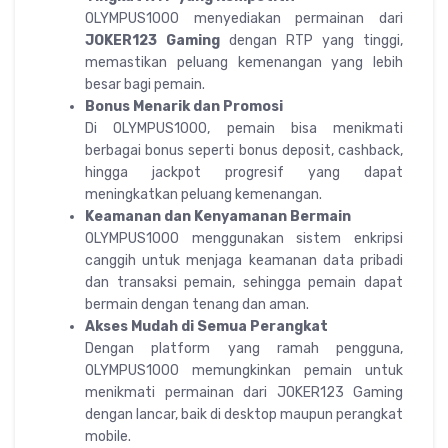
OLYMPUS1000 menyediakan permainan dari
JOKER123 Gaming
dengan RTP yang tinggi,
memastikan peluang kemenangan yang lebih
besar bagi pemain.
Bonus Menarik dan Promosi
Di OLYMPUS1000, pemain bisa menikmati
berbagai bonus seperti bonus deposit, cashback,
hingga jackpot progresif yang dapat
meningkatkan peluang kemenangan.
Keamanan dan Kenyamanan Bermain
OLYMPUS1000 menggunakan sistem enkripsi
canggih untuk menjaga keamanan data pribadi
dan transaksi pemain, sehingga pemain dapat
bermain dengan tenang dan aman.
Akses Mudah di Semua Perangkat
Dengan platform yang ramah pengguna,
OLYMPUS1000 memungkinkan pemain untuk
menikmati permainan dari JOKER123 Gaming
dengan lancar, baik di desktop maupun perangkat
mobile.