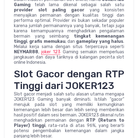
Gaming
telah lama dikenal sebagai salah satu
provider slot paling gacor
yang konsisten
menyajikan permainan dengan kualitas tinggi dan
performa optimal. Provider ini bukan sekadar populer
karena jumlah permainannya yang banyak, tetapi juga
karena kemampuannya menghadirkan pengalaman
bermain yang seimbang:
tingkat kemenangan
tinggi
,
grafis memukau
, dan
gameplay yang halus
.
Melalui kerja sama dengan situs terpercaya seperti
NEYMAR88
,
joker 123
Gaming semakin memperluas
jangkauan dan daya tariknya di kalangan pecinta slot
online Indonesia.
Slot Gacor dengan RTP
Tinggi dari JOKER123
Slot gacor menjadi salah satu alasan utama mengapa
JOKER123 Gaming banyak diminati. Istilah “gacor”
merujuk pada slot yang memiliki kemungkinan
kemenangan lebih besar dan lebih sering memberikan
hasil positif dalam sesi bermain. JOKER123 dikenal rutin
menghadirkan permainan dengan
RTP (Return to
Player) tinggi
, rata-rata di atas 96%, yang berarti
potensi pengembalian kemenangan dalam jangka
panjang lebih besar.