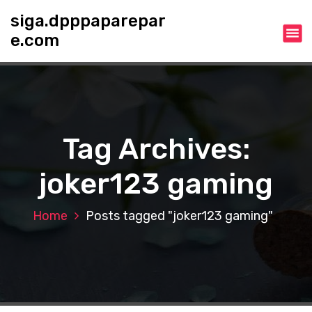
S
siga.dpppaparepar
k
e.com
i
p
t
o
c
o
n
Tag Archives:
t
e
joker123 gaming
n
t
Home
Posts tagged "joker123 gaming"