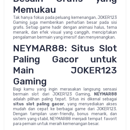
Memukau
Tak hanya fokus pada peluang kemenangan, JOKER123
Gaming juga memberikan perhatian besar pada sisi
grafis. Setiap game hadir dengan animasi halus, tema
menarik, dan efek visual yang canggih, menciptakan
pengalaman bermain yang imersif dan menyenangkan.
NEYMAR88: Situs Slot
Paling Gacor untuk
Main JOKER123
Gaming
Bagi kamu yang ingin merasakan langsung sensasi
bermain slot dari JOKER123 Gaming,
NEYMAR88
adalah pilihan paling tepat. Situs ini dikenal sebagai
situs slot paling gacor
, yang menyediakan akses
mudah dan cepat ke berbagai game dari JOKER123.
Dengan tampilan user-friendly, bonus menarik, dan
sistem yang stabil, NEYMAR88 menjadi tempat favorit
para pemain untuk meraih kemenangan besar.