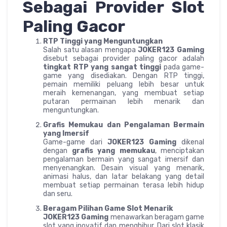
Sebagai Provider Slot
Paling Gacor
RTP Tinggi yang Menguntungkan
Salah satu alasan mengapa
JOKER123 Gaming
disebut sebagai provider paling gacor adalah
tingkat RTP yang sangat tinggi
pada game-
game yang disediakan. Dengan RTP tinggi,
pemain memiliki peluang lebih besar untuk
meraih kemenangan, yang membuat setiap
putaran permainan lebih menarik dan
menguntungkan.
Grafis Memukau dan Pengalaman Bermain
yang Imersif
Game-game dari
JOKER123 Gaming
dikenal
dengan
grafis yang memukau
, menciptakan
pengalaman bermain yang sangat imersif dan
menyenangkan. Desain visual yang menarik,
animasi halus, dan latar belakang yang detail
membuat setiap permainan terasa lebih hidup
dan seru.
Beragam Pilihan Game Slot Menarik
JOKER123 Gaming
menawarkan beragam game
slot yang inovatif dan menghibur. Dari slot klasik