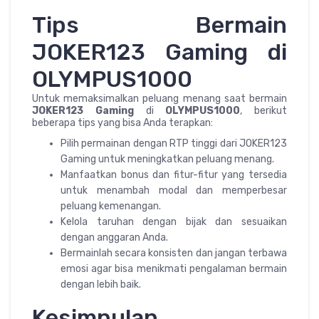
Tips Bermain
JOKER123 Gaming di
OLYMPUS1000
Untuk memaksimalkan peluang menang saat bermain
JOKER123 Gaming
di
OLYMPUS1000
, berikut
beberapa tips yang bisa Anda terapkan:
Pilih permainan dengan RTP tinggi dari JOKER123
Gaming untuk meningkatkan peluang menang.
Manfaatkan bonus dan fitur-fitur yang tersedia
untuk menambah modal dan memperbesar
peluang kemenangan.
Kelola taruhan dengan bijak dan sesuaikan
dengan anggaran Anda.
Bermainlah secara konsisten dan jangan terbawa
emosi agar bisa menikmati pengalaman bermain
dengan lebih baik.
Kesimpulan