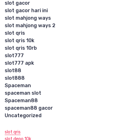
slot gacor
slot gacor hari ini
slot mahjong ways
slot mahjong ways 2
slot qris
slot qris 10k
slot qris 10rb
slot777
slot777 apk
slot88
slot888
Spaceman
spaceman slot
Spaceman88
spaceman88 gacor
Uncategorized
slot qris
slot depo 10k