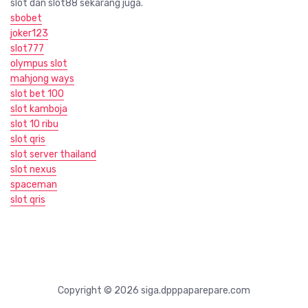
slot dan slot88 sekarang juga.
sbobet
joker123
slot777
olympus slot
mahjong ways
slot bet 100
slot kamboja
slot 10 ribu
slot qris
slot server thailand
slot nexus
spaceman
slot qris
Copyright © 2026 siga.dpppaparepare.com