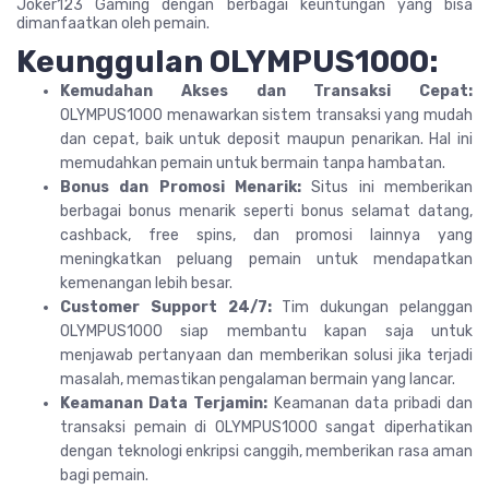
Joker123 Gaming dengan berbagai keuntungan yang bisa
dimanfaatkan oleh pemain.
Keunggulan OLYMPUS1000:
Kemudahan Akses dan Transaksi Cepat:
OLYMPUS1000 menawarkan sistem transaksi yang mudah
dan cepat, baik untuk deposit maupun penarikan. Hal ini
memudahkan pemain untuk bermain tanpa hambatan.
Bonus dan Promosi Menarik:
Situs ini memberikan
berbagai bonus menarik seperti bonus selamat datang,
cashback, free spins, dan promosi lainnya yang
meningkatkan peluang pemain untuk mendapatkan
kemenangan lebih besar.
Customer Support 24/7:
Tim dukungan pelanggan
OLYMPUS1000 siap membantu kapan saja untuk
menjawab pertanyaan dan memberikan solusi jika terjadi
masalah, memastikan pengalaman bermain yang lancar.
Keamanan Data Terjamin:
Keamanan data pribadi dan
transaksi pemain di OLYMPUS1000 sangat diperhatikan
dengan teknologi enkripsi canggih, memberikan rasa aman
bagi pemain.