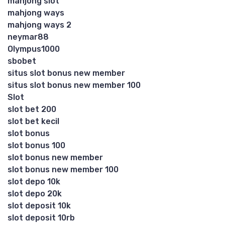
mahjong slot
mahjong ways
mahjong ways 2
neymar88
Olympus1000
sbobet
situs slot bonus new member
situs slot bonus new member 100
Slot
slot bet 200
slot bet kecil
slot bonus
slot bonus 100
slot bonus new member
slot bonus new member 100
slot depo 10k
slot depo 20k
slot deposit 10k
slot deposit 10rb