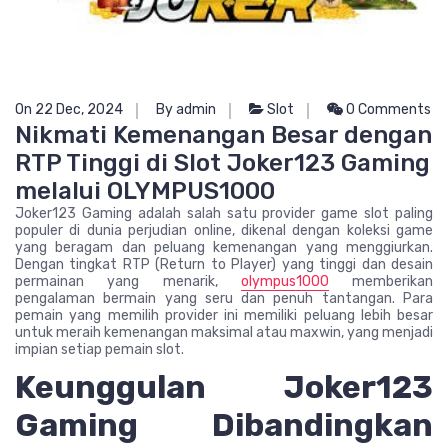
On 22 Dec, 2024
By admin
Slot
0 Comments
Nikmati Kemenangan Besar dengan
RTP Tinggi di Slot Joker123 Gaming
melalui OLYMPUS1000
Joker123 Gaming adalah salah satu provider game slot paling
populer di dunia perjudian online, dikenal dengan koleksi game
yang beragam dan peluang kemenangan yang menggiurkan.
Dengan tingkat RTP (Return to Player) yang tinggi dan desain
permainan yang menarik,
olympus1000
memberikan
pengalaman bermain yang seru dan penuh tantangan. Para
pemain yang memilih provider ini memiliki peluang lebih besar
untuk meraih kemenangan maksimal atau maxwin, yang menjadi
impian setiap pemain slot.
Keunggulan Joker123
Gaming Dibandingkan