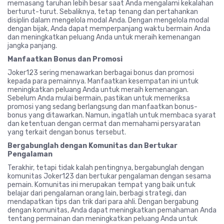
memasang taruhan lebih besar saat Anda mengalami kekalahan
berturut-turut. Sebaliknya, tetap tenang dan pertahankan
disiplin dalam mengelola modal Anda. Dengan mengelola modal
dengan bijak, Anda dapat memperpanjang waktu bermain Anda
dan meningkatkan peluang Anda untuk meraih kemenangan
jangka panjang.
Manfaatkan Bonus dan Promosi
Joker123 sering menawarkan berbagai bonus dan promosi
kepada para pemainnya. Manfaatkan kesempatan ini untuk
meningkatkan peluang Anda untuk meraih kemenangan.
Sebelum Anda mulai bermain, pastikan untuk memeriksa
promosi yang sedang berlangsung dan manfaatkan bonus-
bonus yang ditawarkan. Namun, ingatlah untuk membaca syarat
dan ketentuan dengan cermat dan memahami persyaratan
yang terkait dengan bonus tersebut.
Bergabunglah dengan Komunitas dan Bertukar
Pengalaman
Terakhir, tetapi tidak kalah pentingnya, bergabunglah dengan
komunitas Joker123 dan bertukar pengalaman dengan sesama
pemain. Komunitas ini merupakan tempat yang baik untuk
belajar dari pengalaman orang lain, berbagi strategi, dan
mendapatkan tips dan trik dari para ahli. Dengan bergabung
dengan komunitas, Anda dapat meningkatkan pemahaman Anda
tentang permainan dan meningkatkan peluang Anda untuk