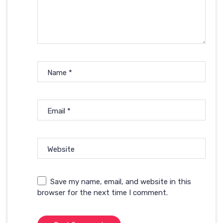
Name
*
Email
*
Website
Save my name, email, and website in this
browser for the next time I comment.