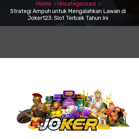
Home
Uncategorized
Strategi Ampuh untuk Mengalahkan Lawan di
Joker123: Slot Terbaik Tahun Ini