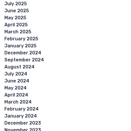
July 2025
June 2025
May 2025
April 2025
March 2025
February 2025
January 2025
December 2024
September 2024
August 2024
July 2024
June 2024
May 2024
April 2024
March 2024
February 2024
January 2024
December 2023
November 2023