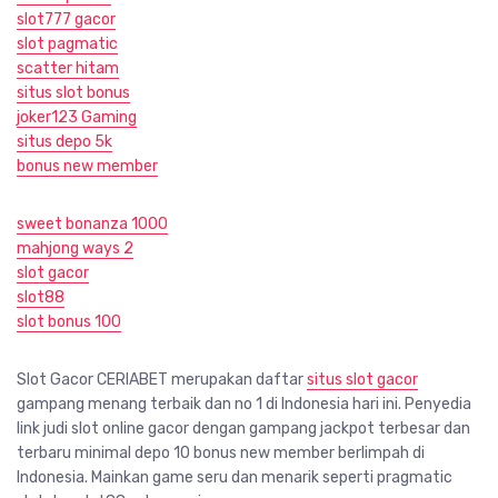
slot777 gacor
slot pagmatic
scatter hitam
situs slot bonus
joker123 Gaming
situs depo 5k
bonus new member
sweet bonanza 1000
mahjong ways 2
slot gacor
slot88
slot bonus 100
Slot Gacor CERIABET merupakan daftar
situs slot gacor
gampang menang terbaik dan no 1 di Indonesia hari ini. Penyedia
link judi slot online gacor dengan gampang jackpot terbesar dan
terbaru minimal depo 10 bonus new member berlimpah di
Indonesia. Mainkan game seru dan menarik seperti pragmatic