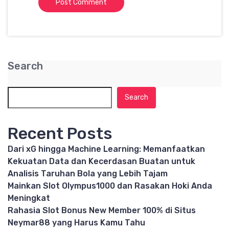
Search
Search
Recent Posts
Dari xG hingga Machine Learning: Memanfaatkan
Kekuatan Data dan Kecerdasan Buatan untuk
Analisis Taruhan Bola yang Lebih Tajam
Mainkan Slot Olympus1000 dan Rasakan Hoki Anda
Meningkat
Rahasia Slot Bonus New Member 100% di Situs
Neymar88 yang Harus Kamu Tahu