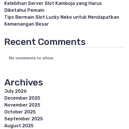
Kelebihan Server Slot Kamboja yang Harus
Diketahui Pemain
Tips Bermain Slot Lucky Neko untuk Mendapatkan
Kemenangan Besar
Recent Comments
No comments to show.
Archives
July 2026
December 2025
November 2025
October 2025
September 2025
August 2025