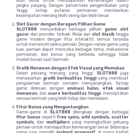
lebih besar untuk mendapatkan kemenangan dalam
jangka panjang. Dengan persentase pengembalian yang
tinggi, setiap putaran permainan memberikan
kesempatan menang lebih sering dan lebih besar.
Slot Gacor dengan Beragam Pilihan Game
SLOT888
menyediakan berbagai pilihan
game slot
gacor
dari provider terbaik. Mulai dari
slot klasik
hingga
game modern dengan fitur interaktif, semua tersedia
untuk memenuhi selera pemain. Dengan variasi game yang
luas, pemain dapat mencoba berbagai tema, mekanisme
permainan, dan bonus yang berbeda, sehingga tidak
mudah bosan saat bermain.
Grafik Menawan dengan Efek Visual yang Memukau
Selain peluang menang yang tinggi,
SLOT888
juga
menawarkan
grafik berkualitas tinggi
yang membuat
pengalaman bermain semakin menyenangkan. Setiap
game didesain dengan
animasi halus
,
efek visual
menawan
, dan
suara berkualitas tinggi
, menciptakan
sensasi bermain yang lebih hidup dan mendalam.
Fitur Bonus yang Menguntungkan
Game-game di
SLOT888
dilengkapi dengan berbagai
fitur bonus
seperti
free spins, wild symbols, scatter
symbols
, dan
multipliers
yang meningkatkan peluang
pemain untuk mendapatkan kemenangan besar. Beberapa
game juga memiliki
jackpot progresif
, di mana hadiah