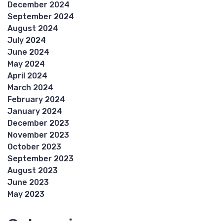
December 2024
September 2024
August 2024
July 2024
June 2024
May 2024
April 2024
March 2024
February 2024
January 2024
December 2023
November 2023
October 2023
September 2023
August 2023
June 2023
May 2023