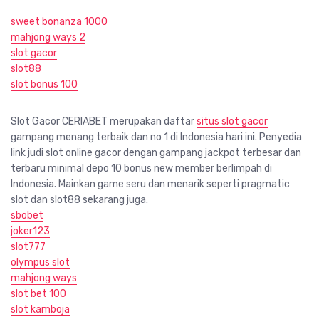
sweet bonanza 1000
mahjong ways 2
slot gacor
slot88
slot bonus 100
Slot Gacor CERIABET merupakan daftar
situs slot gacor
gampang menang terbaik dan no 1 di Indonesia hari ini. Penyedia
link judi slot online gacor dengan gampang jackpot terbesar dan
terbaru minimal depo 10 bonus new member berlimpah di
Indonesia. Mainkan game seru dan menarik seperti pragmatic
slot dan slot88 sekarang juga.
sbobet
joker123
slot777
olympus slot
mahjong ways
slot bet 100
slot kamboja