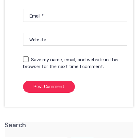
Email
*
Website
Save my name, email, and website in this
browser for the next time I comment.
Search