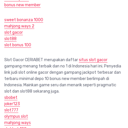
bonus new member
sweet bonanza 1000
mahjong ways 2
slot gacor
slot88
slot bonus 100
Slot Gacor CERIABET merupakan daftar
situs slot gacor
gampang menang terbaik dan no 1 di Indonesia hari ini. Penyedia
link judi slot online gacor dengan gampang jackpot terbesar dan
terbaru minimal depo 10 bonus new member berlimpah di
Indonesia. Mainkan game seru dan menarik seperti pragmatic
slot dan slot88 sekarang juga.
sbobet
joker123
slot777
olympus slot
mahjong ways