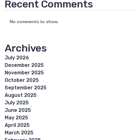
Recent Comments
No comments to show.
Archives
July 2026
December 2025
November 2025
October 2025
September 2025
August 2025
July 2025
June 2025
May 2025
April 2025
March 2025