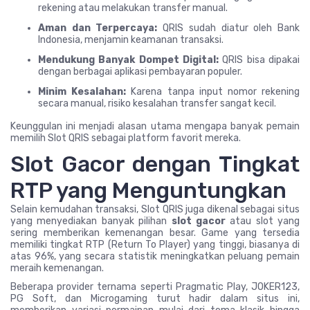
rekening atau melakukan transfer manual.
Aman dan Terpercaya:
QRIS sudah diatur oleh Bank
Indonesia, menjamin keamanan transaksi.
Mendukung Banyak Dompet Digital:
QRIS bisa dipakai
dengan berbagai aplikasi pembayaran populer.
Minim Kesalahan:
Karena tanpa input nomor rekening
secara manual, risiko kesalahan transfer sangat kecil.
Keunggulan ini menjadi alasan utama mengapa banyak pemain
memilih Slot QRIS sebagai platform favorit mereka.
Slot Gacor dengan Tingkat
RTP yang Menguntungkan
Selain kemudahan transaksi, Slot QRIS juga dikenal sebagai situs
yang menyediakan banyak pilihan
slot gacor
atau slot yang
sering memberikan kemenangan besar. Game yang tersedia
memiliki tingkat RTP (Return To Player) yang tinggi, biasanya di
atas 96%, yang secara statistik meningkatkan peluang pemain
meraih kemenangan.
Beberapa provider ternama seperti Pragmatic Play, JOKER123,
PG Soft, dan Microgaming turut hadir dalam situs ini,