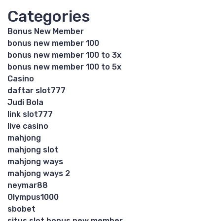
Categories
Bonus New Member
bonus new member 100
bonus new member 100 to 3x
bonus new member 100 to 5x
Casino
daftar slot777
Judi Bola
link slot777
live casino
mahjong
mahjong slot
mahjong ways
mahjong ways 2
neymar88
Olympus1000
sbobet
situs slot bonus new member