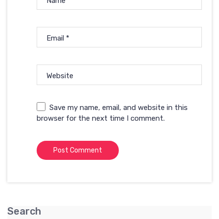
Name
*
Email
*
Website
Save my name, email, and website in this
browser for the next time I comment.
Search