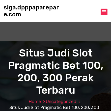
S
siga.dpppaparepar
k
e.com
i
p
t
o
c
o
n
Situs Judi Slot
t
e
Pragmatic Bet 100,
n
t
200, 300 Perak
Terbaru
Home
Uncategorized
Situs Judi Slot Pragmatic Bet 100, 200, 300