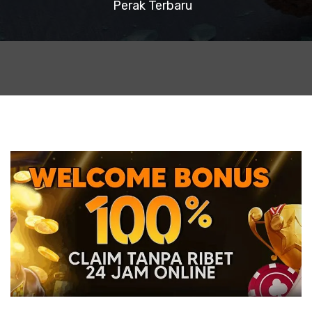
Perak Terbaru