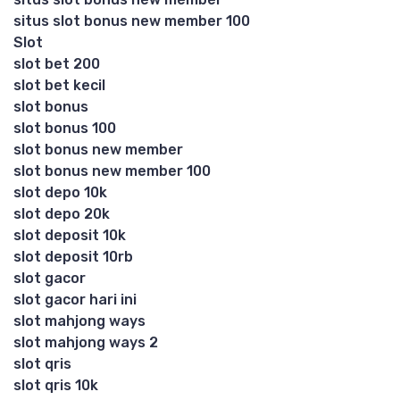
situs slot bonus new member 100
Slot
slot bet 200
slot bet kecil
slot bonus
slot bonus 100
slot bonus new member
slot bonus new member 100
slot depo 10k
slot depo 20k
slot deposit 10k
slot deposit 10rb
slot gacor
slot gacor hari ini
slot mahjong ways
slot mahjong ways 2
slot qris
slot qris 10k