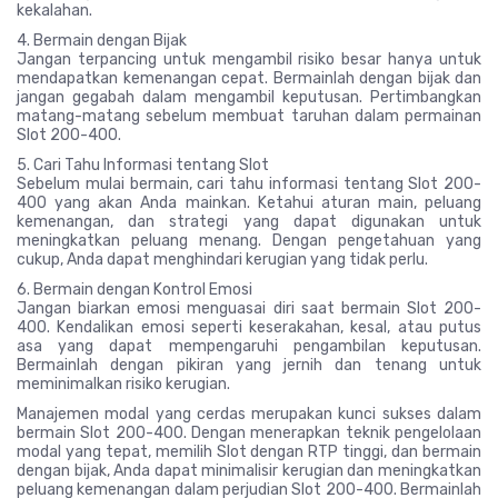
kekalahan.
4. Bermain dengan Bijak
Jangan terpancing untuk mengambil risiko besar hanya untuk
mendapatkan kemenangan cepat. Bermainlah dengan bijak dan
jangan gegabah dalam mengambil keputusan. Pertimbangkan
matang-matang sebelum membuat taruhan dalam permainan
Slot 200-400.
5. Cari Tahu Informasi tentang Slot
Sebelum mulai bermain, cari tahu informasi tentang Slot 200-
400 yang akan Anda mainkan. Ketahui aturan main, peluang
kemenangan, dan strategi yang dapat digunakan untuk
meningkatkan peluang menang. Dengan pengetahuan yang
cukup, Anda dapat menghindari kerugian yang tidak perlu.
6. Bermain dengan Kontrol Emosi
Jangan biarkan emosi menguasai diri saat bermain Slot 200-
400. Kendalikan emosi seperti keserakahan, kesal, atau putus
asa yang dapat mempengaruhi pengambilan keputusan.
Bermainlah dengan pikiran yang jernih dan tenang untuk
meminimalkan risiko kerugian.
Manajemen modal yang cerdas merupakan kunci sukses dalam
bermain Slot 200-400. Dengan menerapkan teknik pengelolaan
modal yang tepat, memilih Slot dengan RTP tinggi, dan bermain
dengan bijak, Anda dapat minimalisir kerugian dan meningkatkan
peluang kemenangan dalam perjudian Slot 200-400. Bermainlah