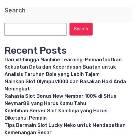
Search
Search
Recent Posts
Dari xG hingga Machine Learning: Memanfaatkan
Kekuatan Data dan Kecerdasan Buatan untuk
Analisis Taruhan Bola yang Lebih Tajam
Mainkan Slot Olympus1000 dan Rasakan Hoki Anda
Meningkat
Rahasia Slot Bonus New Member 100% di Situs
Neymar88 yang Harus Kamu Tahu
Kelebihan Server Slot Kamboja yang Harus
Diketahui Pemain
Tips Bermain Slot Lucky Neko untuk Mendapatkan
Kemenangan Besar