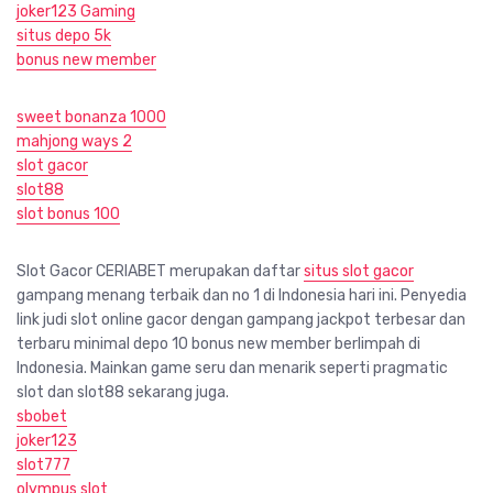
joker123 Gaming
situs depo 5k
bonus new member
sweet bonanza 1000
mahjong ways 2
slot gacor
slot88
slot bonus 100
Slot Gacor CERIABET merupakan daftar
situs slot gacor
gampang menang terbaik dan no 1 di Indonesia hari ini. Penyedia
link judi slot online gacor dengan gampang jackpot terbesar dan
terbaru minimal depo 10 bonus new member berlimpah di
Indonesia. Mainkan game seru dan menarik seperti pragmatic
slot dan slot88 sekarang juga.
sbobet
joker123
slot777
olympus slot