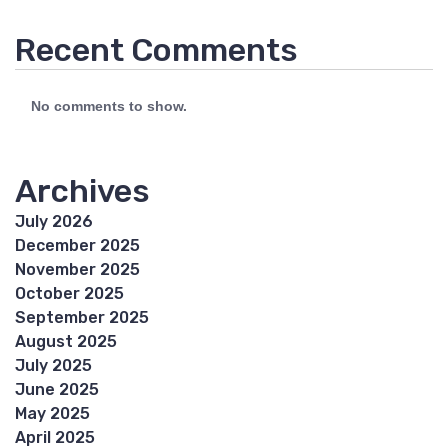
Recent Comments
No comments to show.
Archives
July 2026
December 2025
November 2025
October 2025
September 2025
August 2025
July 2025
June 2025
May 2025
April 2025