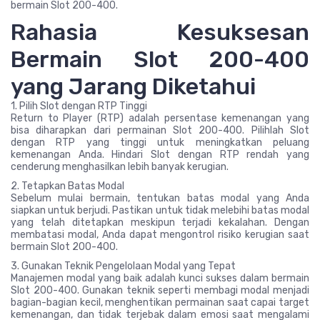
bermain Slot 200-400.
Rahasia Kesuksesan
Bermain Slot 200-400
yang Jarang Diketahui
1. Pilih Slot dengan RTP Tinggi
Return to Player (RTP) adalah persentase kemenangan yang
bisa diharapkan dari permainan Slot 200-400. Pilihlah Slot
dengan RTP yang tinggi untuk meningkatkan peluang
kemenangan Anda. Hindari Slot dengan RTP rendah yang
cenderung menghasilkan lebih banyak kerugian.
2. Tetapkan Batas Modal
Sebelum mulai bermain, tentukan batas modal yang Anda
siapkan untuk berjudi. Pastikan untuk tidak melebihi batas modal
yang telah ditetapkan meskipun terjadi kekalahan. Dengan
membatasi modal, Anda dapat mengontrol risiko kerugian saat
bermain Slot 200-400.
3. Gunakan Teknik Pengelolaan Modal yang Tepat
Manajemen modal yang baik adalah kunci sukses dalam bermain
Slot 200-400. Gunakan teknik seperti membagi modal menjadi
bagian-bagian kecil, menghentikan permainan saat capai target
kemenangan, dan tidak terjebak dalam emosi saat mengalami