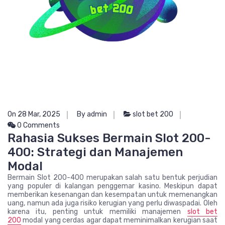
On 28 Mar, 2025
By admin
slot bet 200
0 Comments
Rahasia Sukses Bermain Slot 200-
400: Strategi dan Manajemen
Modal
Bermain Slot 200-400 merupakan salah satu bentuk perjudian
yang populer di kalangan penggemar kasino. Meskipun dapat
memberikan kesenangan dan kesempatan untuk memenangkan
uang, namun ada juga risiko kerugian yang perlu diwaspadai. Oleh
karena itu, penting untuk memiliki manajemen
slot bet
200
modal yang cerdas agar dapat meminimalkan kerugian saat