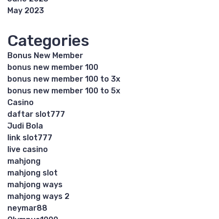
May 2023
Categories
Bonus New Member
bonus new member 100
bonus new member 100 to 3x
bonus new member 100 to 5x
Casino
daftar slot777
Judi Bola
link slot777
live casino
mahjong
mahjong slot
mahjong ways
mahjong ways 2
neymar88