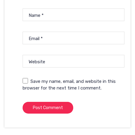
Name
*
Email
*
Website
Save my name, email, and website in this
browser for the next time I comment.