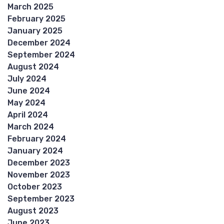
March 2025
February 2025
January 2025
December 2024
September 2024
August 2024
July 2024
June 2024
May 2024
April 2024
March 2024
February 2024
January 2024
December 2023
November 2023
October 2023
September 2023
August 2023
June 2023