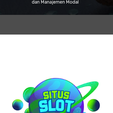
dan Manajemen Modal