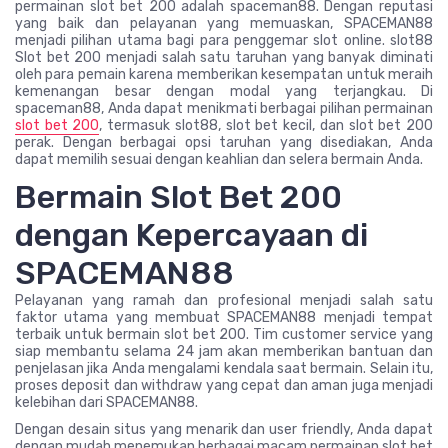
permainan slot bet 200 adalah spaceman88. Dengan reputasi
yang baik dan pelayanan yang memuaskan, SPACEMAN88
menjadi pilihan utama bagi para penggemar slot online. slot88
Slot bet 200 menjadi salah satu taruhan yang banyak diminati
oleh para pemain karena memberikan kesempatan untuk meraih
kemenangan besar dengan modal yang terjangkau. Di
spaceman88, Anda dapat menikmati berbagai pilihan permainan
slot bet 200
, termasuk slot88, slot bet kecil, dan slot bet 200
perak. Dengan berbagai opsi taruhan yang disediakan, Anda
dapat memilih sesuai dengan keahlian dan selera bermain Anda.
Bermain Slot Bet 200
dengan Kepercayaan di
SPACEMAN88
Pelayanan yang ramah dan profesional menjadi salah satu
faktor utama yang membuat SPACEMAN88 menjadi tempat
terbaik untuk bermain slot bet 200. Tim customer service yang
siap membantu selama 24 jam akan memberikan bantuan dan
penjelasan jika Anda mengalami kendala saat bermain. Selain itu,
proses deposit dan withdraw yang cepat dan aman juga menjadi
kelebihan dari SPACEMAN88.
Dengan desain situs yang menarik dan user friendly, Anda dapat
dengan mudah menemukan berbagai macam permainan slot bet