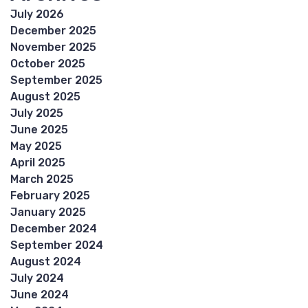
July 2026
December 2025
November 2025
October 2025
September 2025
August 2025
July 2025
June 2025
May 2025
April 2025
March 2025
February 2025
January 2025
December 2024
September 2024
August 2024
July 2024
June 2024