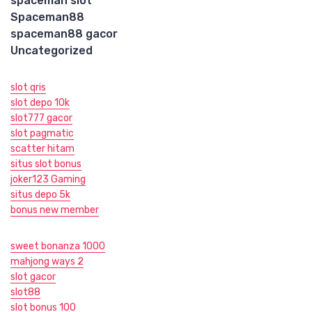
spaceman slot
Spaceman88
spaceman88 gacor
Uncategorized
slot qris
slot depo 10k
slot777 gacor
slot pagmatic
scatter hitam
situs slot bonus
joker123 Gaming
situs depo 5k
bonus new member
sweet bonanza 1000
mahjong ways 2
slot gacor
slot88
slot bonus 100