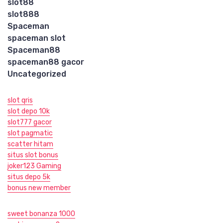
slot88
slot888
Spaceman
spaceman slot
Spaceman88
spaceman88 gacor
Uncategorized
slot qris
slot depo 10k
slot777 gacor
slot pagmatic
scatter hitam
situs slot bonus
joker123 Gaming
situs depo 5k
bonus new member
sweet bonanza 1000