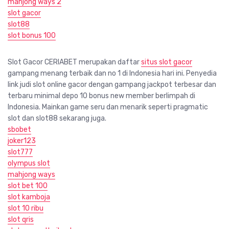
mahjong ways 2
slot gacor
slot88
slot bonus 100
Slot Gacor CERIABET merupakan daftar
situs slot gacor
gampang menang terbaik dan no 1 di Indonesia hari ini. Penyedia
link judi slot online gacor dengan gampang jackpot terbesar dan
terbaru minimal depo 10 bonus new member berlimpah di
Indonesia. Mainkan game seru dan menarik seperti pragmatic
slot dan slot88 sekarang juga.
sbobet
joker123
slot777
olympus slot
mahjong ways
slot bet 100
slot kamboja
slot 10 ribu
slot qris