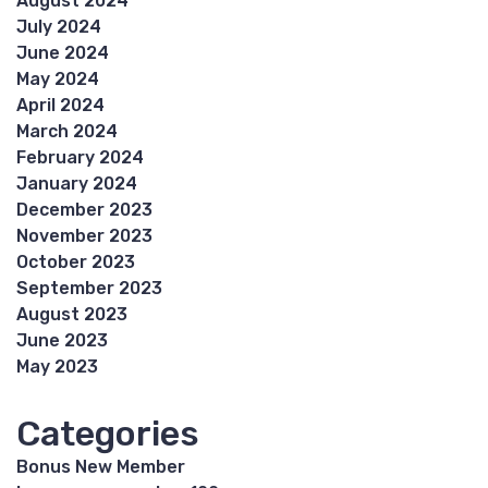
August 2024
July 2024
June 2024
May 2024
April 2024
March 2024
February 2024
January 2024
December 2023
November 2023
October 2023
September 2023
August 2023
June 2023
May 2023
Categories
Bonus New Member