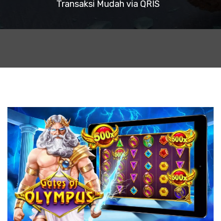
Transaksi Mudah via QRIS