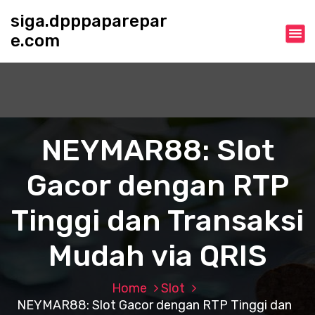
S
siga.dpppaparepar
k
e.com
i
p
t
o
c
o
n
NEYMAR88: Slot
t
e
Gacor dengan RTP
n
t
Tinggi dan Transaksi
Mudah via QRIS
Home
Slot
NEYMAR88: Slot Gacor dengan RTP Tinggi dan