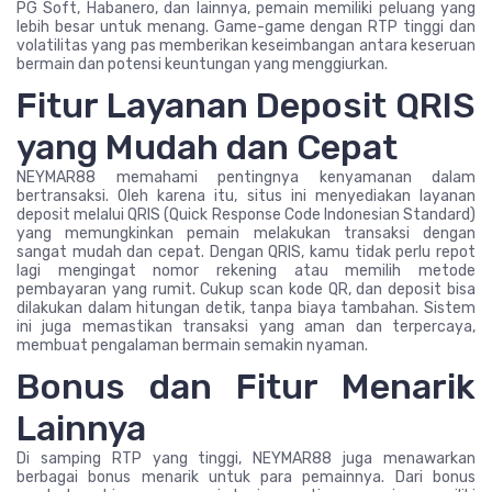
PG Soft, Habanero, dan lainnya, pemain memiliki peluang yang
lebih besar untuk menang. Game-game dengan RTP tinggi dan
volatilitas yang pas memberikan keseimbangan antara keseruan
bermain dan potensi keuntungan yang menggiurkan.
Fitur Layanan Deposit QRIS
yang Mudah dan Cepat
NEYMAR88 memahami pentingnya kenyamanan dalam
bertransaksi. Oleh karena itu, situs ini menyediakan layanan
deposit melalui QRIS (Quick Response Code Indonesian Standard)
yang memungkinkan pemain melakukan transaksi dengan
sangat mudah dan cepat. Dengan QRIS, kamu tidak perlu repot
lagi mengingat nomor rekening atau memilih metode
pembayaran yang rumit. Cukup scan kode QR, dan deposit bisa
dilakukan dalam hitungan detik, tanpa biaya tambahan. Sistem
ini juga memastikan transaksi yang aman dan terpercaya,
membuat pengalaman bermain semakin nyaman.
Bonus dan Fitur Menarik
Lainnya
Di samping RTP yang tinggi, NEYMAR88 juga menawarkan
berbagai bonus menarik untuk para pemainnya. Dari bonus