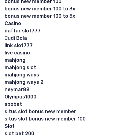
bonus new member 100
bonus new member 100 to 3x
bonus new member 100 to 5x
Casino
daftar slot777
Judi Bola
link slot777
live casino
mahjong
mahjong slot
mahjong ways
mahjong ways 2
neymar88
Olympus1000
sbobet
situs slot bonus new member
situs slot bonus new member 100
Slot
slot bet 200