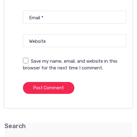
Email
*
Website
Save my name, email, and website in this
browser for the next time I comment.
Search