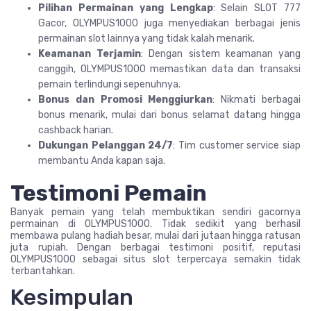
Pilihan Permainan yang Lengkap
: Selain SLOT 777
Gacor, OLYMPUS1000 juga menyediakan berbagai jenis
permainan slot lainnya yang tidak kalah menarik.
Keamanan Terjamin
: Dengan sistem keamanan yang
canggih, OLYMPUS1000 memastikan data dan transaksi
pemain terlindungi sepenuhnya.
Bonus dan Promosi Menggiurkan
: Nikmati berbagai
bonus menarik, mulai dari bonus selamat datang hingga
cashback harian.
Dukungan Pelanggan 24/7
: Tim customer service siap
membantu Anda kapan saja.
Testimoni Pemain
Banyak pemain yang telah membuktikan sendiri gacornya
permainan di OLYMPUS1000. Tidak sedikit yang berhasil
membawa pulang hadiah besar, mulai dari jutaan hingga ratusan
juta rupiah. Dengan berbagai testimoni positif, reputasi
OLYMPUS1000 sebagai situs slot terpercaya semakin tidak
terbantahkan.
Kesimpulan