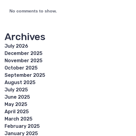
No comments to show.
Archives
July 2026
December 2025
November 2025
October 2025
September 2025
August 2025
July 2025
June 2025
May 2025
April 2025
March 2025
February 2025
January 2025