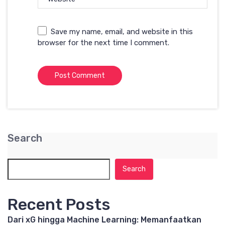
Save my name, email, and website in this
browser for the next time I comment.
Search
Search
Recent Posts
Dari xG hingga Machine Learning: Memanfaatkan