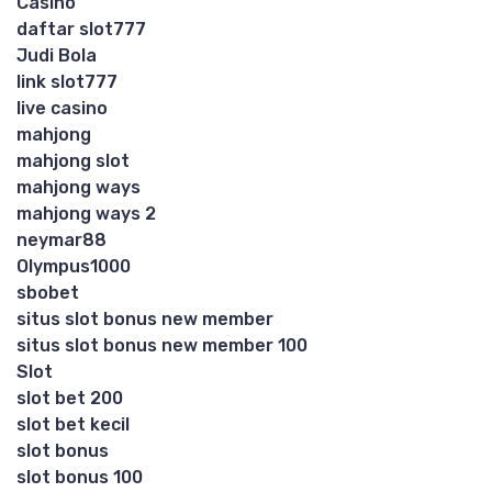
Casino
daftar slot777
Judi Bola
link slot777
live casino
mahjong
mahjong slot
mahjong ways
mahjong ways 2
neymar88
Olympus1000
sbobet
situs slot bonus new member
situs slot bonus new member 100
Slot
slot bet 200
slot bet kecil
slot bonus
slot bonus 100