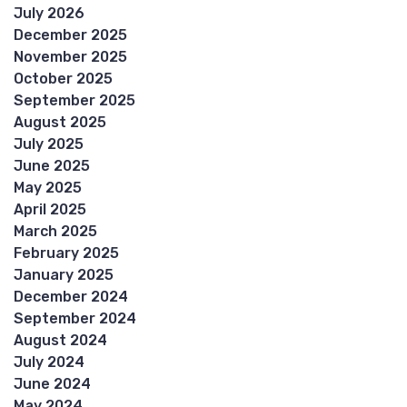
July 2026
December 2025
November 2025
October 2025
September 2025
August 2025
July 2025
June 2025
May 2025
April 2025
March 2025
February 2025
January 2025
December 2024
September 2024
August 2024
July 2024
June 2024
May 2024