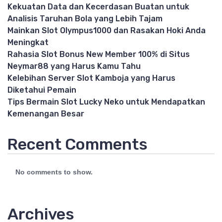
Kekuatan Data dan Kecerdasan Buatan untuk
Analisis Taruhan Bola yang Lebih Tajam
Mainkan Slot Olympus1000 dan Rasakan Hoki Anda
Meningkat
Rahasia Slot Bonus New Member 100% di Situs
Neymar88 yang Harus Kamu Tahu
Kelebihan Server Slot Kamboja yang Harus
Diketahui Pemain
Tips Bermain Slot Lucky Neko untuk Mendapatkan
Kemenangan Besar
Recent Comments
No comments to show.
Archives