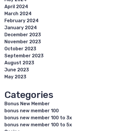
April 2024
March 2024
February 2024
January 2024
December 2023
November 2023
October 2023
September 2023
August 2023
June 2023
May 2023
Categories
Bonus New Member
bonus new member 100
bonus new member 100 to 3x
bonus new member 100 to 5x