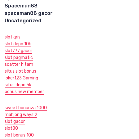
Spaceman88
spaceman88 gacor
Uncategorized
slot qris
slot depo 10k
slot777 gacor
slot pagmatic
scatter hitam
situs slot bonus
joker123 Gaming
situs depo 5k
bonus new member
sweet bonanza 1000
mahjong ways 2
slot gacor
slot88
slot bonus 100