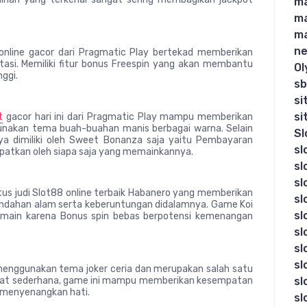
ma
ma
ma
n
 online gacor dari Pragmatic Play bertekad memberikan
asi. Memiliki fitur bonus Freespin yang akan membantu
Ol
ggi.
sb
si
si
t
gacor hari ini dari Pragmatic Play mampu memberikan
akan tema buah-buahan manis berbagai warna. Selain
Sl
anya dimiliki oleh Sweet Bonanza saja yaitu Pembayaran
sl
apatkan oleh siapa saja yang memainkannya.
sl
sl
situs judi Slot88 online terbaik Habanero yang memberikan
sl
indahan alam serta keberuntungan didalamnya. Game Koi
sl
emain karena Bonus spin bebas berpotensi kemenangan
sl
sl
sl
menggunakan tema joker ceria dan merupakan salah satu
angat sederhana, game ini mampu memberikan kesempatan
sl
 menyenangkan hati.
sl