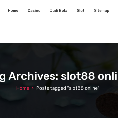
Home
Casino
Judi Bola
Slot
Sitemap
g Archives: slot88 onl
Home
Posts tagged "slot88 online"