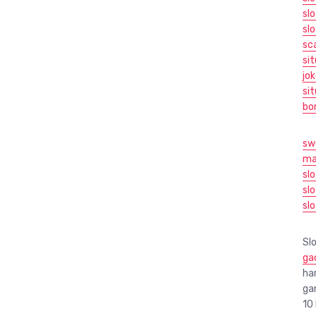
sl
sl
sc
si
jo
si
bo
sw
ma
sl
sl
sl
Sl
ga
har
ga
10