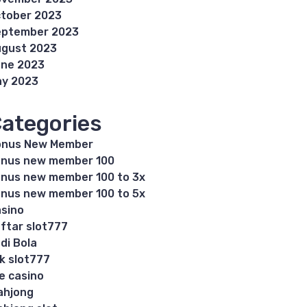
tober 2023
eptember 2023
gust 2023
ne 2023
y 2023
ategories
onus New Member
nus new member 100
nus new member 100 to 3x
nus new member 100 to 5x
sino
ftar slot777
di Bola
nk slot777
ve casino
ahjong