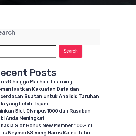
earch
Search
ecent Posts
ri xG hingga Machine Learning:
manfaatkan Kekuatan Data dan
cerdasan Buatan untuk Analisis Taruhan
la yang Lebih Tajam
inkan Slot Olympus1000 dan Rasakan
ki Anda Meningkat
hasia Slot Bonus New Member 100% di
tus Neymar88 yang Harus Kamu Tahu