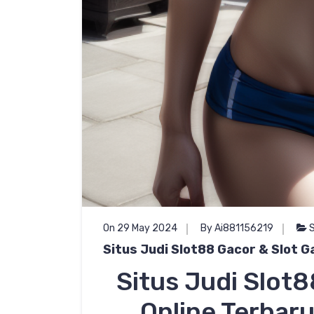
On 29 May 2024
By Ai881156219
S
Situs Judi Slot88 Gacor & Slot 
Situs Judi Slot8
Online Terba