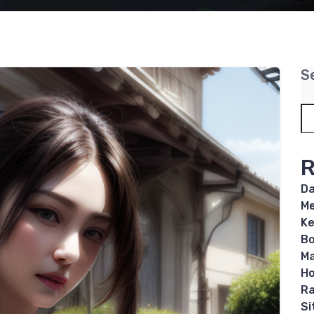
S
R
Da
Me
Ke
Bo
Ma
Ho
Ra
Si