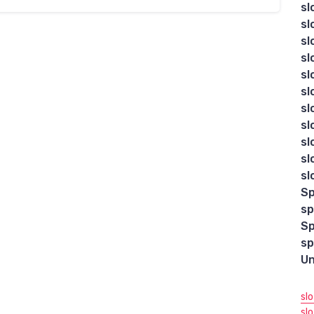
sl
sl
sl
sl
sl
sl
sl
sl
sl
sl
sl
S
sp
S
s
Un
slo
sl