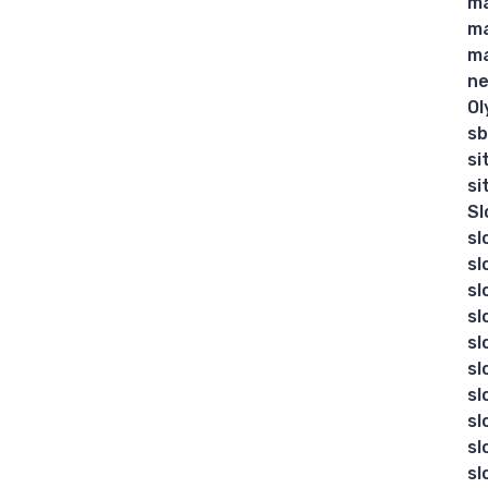
ma
ma
ma
n
Ol
sb
si
si
Sl
sl
sl
sl
sl
sl
sl
sl
sl
sl
sl