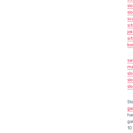
sl
sl
sc
si
jo
si
bo
sw
ma
sl
sl
sl
Sl
ga
har
ga
10