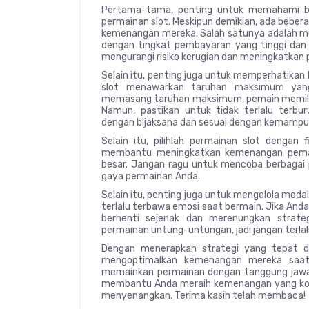
Pertama-tama, penting untuk memahami ba
permainan slot. Meskipun demikian, ada beb
kemenangan mereka. Salah satunya adalah memi
dengan tingkat pembayaran yang tinggi dan 
mengurangi risiko kerugian dan meningkatkan
Selain itu, penting juga untuk memperhatika
slot menawarkan taruhan maksimum yang
memasang taruhan maksimum, pemain memiliki
Namun, pastikan untuk tidak terlalu ter
dengan bijaksana dan sesuai dengan kemampu
Selain itu, pilihlah permainan slot dengan 
membantu meningkatkan kemenangan pemai
besar. Jangan ragu untuk mencoba berbagai 
gaya permainan Anda.
Selain itu, penting juga untuk mengelola mod
terlalu terbawa emosi saat bermain. Jika And
berhenti sejenak dan merenungkan strateg
permainan untung-untungan, jadi jangan terl
Dengan menerapkan strategi yang tepat d
mengoptimalkan kemenangan mereka saat b
memainkan permainan dengan tanggung jawab
membantu Anda meraih kemenangan yang kon
menyenangkan. Terima kasih telah membaca!