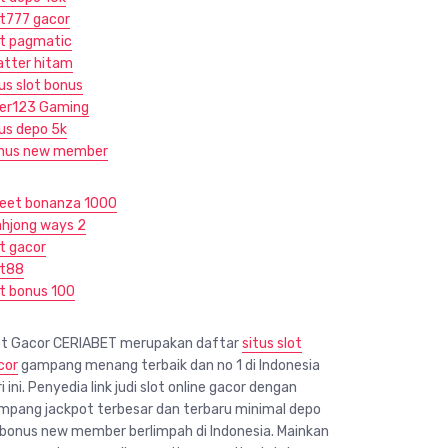
ot777 gacor
ot pagmatic
atter hitam
tus slot bonus
ker123 Gaming
tus depo 5k
nus new member
eet bonanza 1000
hjong ways 2
ot gacor
ot88
ot bonus 100
ot Gacor CERIABET merupakan daftar
situs slot
cor
gampang menang terbaik dan no 1 di Indonesia
i ini. Penyedia link judi slot online gacor dengan
mpang jackpot terbesar dan terbaru minimal depo
 bonus new member berlimpah di Indonesia. Mainkan