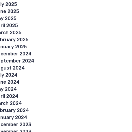
ly 2025
ne 2025
y 2025
ril 2025
rch 2025
bruary 2025
nuary 2025
ecember 2024
eptember 2024
gust 2024
ly 2024
ne 2024
y 2024
ril 2024
rch 2024
bruary 2024
nuary 2024
ecember 2023
ovember 2023