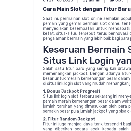
On 27 Feb 2025
By admin
Slot
Cara Main Slot dengan Fitur Baru
Saat ini, permainan slot online semakin popul
pemain yang gemar bermain slot online, tentu 
menyediakan kesempatan untuk mendapatkan
ketat, situs-situs tersebut terus berinovas
pengalaman bermain yang lebih baik bagi para
Keseruan Bermain S
Situs Link Login ya
Salah satu fitur baru yang sering kali ditaw
memenangkan jackpot. Dengan adanya fitur-fi
besar untuk meraih kemenangan besar dalam pe
di situs link login slot yang mudah menangkan 
1. Bonus Jackpot Progresif
Situs link login slot terbaru sekarang ini me
pemain meraih kemenangan besar dalam waktu 
jumlah taruhan yang dimasukkan oleh para 
semakin besar pula jumlah jackpot yang bisa d
2. Fitur Random Jackpot
Fitur ini juga menjadi daya tarik tersendiri b
yang diberikan secara acak kepada salah