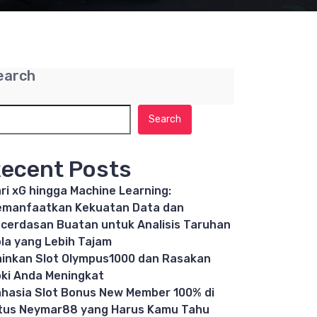
earch
Search
ecent Posts
ri xG hingga Machine Learning:
manfaatkan Kekuatan Data dan
cerdasan Buatan untuk Analisis Taruhan
la yang Lebih Tajam
inkan Slot Olympus1000 dan Rasakan
ki Anda Meningkat
hasia Slot Bonus New Member 100% di
tus Neymar88 yang Harus Kamu Tahu