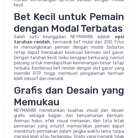
kecil.
Bet Kecil untuk Pemain
dengan Modal Terbatas
Salah satu keunggulan NEYMAR88 adalah
opsi
taruhan rendah
, termasuk bet mulai dari 200. Fitur
ini memungkinkan pemain dengan modal terbatas
tetap dapat merasakan keseruan bermain slot gacor.
Dengan taruhan kecil, risiko kerugian berkurang, namun
peluang untuk mendapatkan kemenangan besar tetap
terbuka. Kombinasi bet rendah dengan slot gacor yang
memiliki RTP tinggi membuat pengalaman bermain
lebih inklusif dan menarik.
Grafis dan Desain yang
Memukau
NEYMAR88 menekankan kualitas visual dan desain
grafis sebagai bagian dari kenyamanan bermain.
Animasi halus, efek visual menawan, dan tata letak
permainan yang intuitif memastikan pemain dapat
menikmati permainan dalam jangka waktu lama tanpa
merasa lelah atau terganggu. Grafis yang menarik tidak