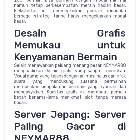
200, pemain bisa bermain dengan modal minimal
namun tetap berkesempatan meraih hadiah besar.
Fleksibilitas ini memungkinkan pemain mencoba
berbagai strategi tanpa harus mengeluarkan modal
besar.
Desain Grafis
Memukau untuk
Kenyamanan Bermain
Selain menawarkan peluang menang besar, NEYMAR88
menghadirkan desain grafis yang sangat memukau.
Visual game yang tajam dengan animasi halus dan efek
suara yang mendukung suasana permainan
memberikan pengalaman bermain yang nyaman dan
mengasyikkan. Kualitas grafis ini membuat pemain
betah berlama-lama menikmati slot tanpa merasa
bosan.
Server Jepang: Server
Paling Gacor di
NEYMAR88