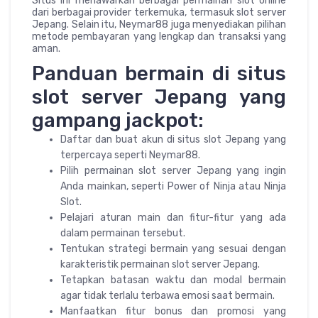
Situs ini menawarkan berbagai permainan slot online
dari berbagai provider terkemuka, termasuk slot server
Jepang. Selain itu, Neymar88 juga menyediakan pilihan
metode pembayaran yang lengkap dan transaksi yang
aman.
Panduan bermain di situs
slot server Jepang yang
gampang jackpot:
Daftar dan buat akun di situs slot Jepang yang
terpercaya seperti Neymar88.
Pilih permainan slot server Jepang yang ingin
Anda mainkan, seperti Power of Ninja atau Ninja
Slot.
Pelajari aturan main dan fitur-fitur yang ada
dalam permainan tersebut.
Tentukan strategi bermain yang sesuai dengan
karakteristik permainan slot server Jepang.
Tetapkan batasan waktu dan modal bermain
agar tidak terlalu terbawa emosi saat bermain.
Manfaatkan fitur bonus dan promosi yang