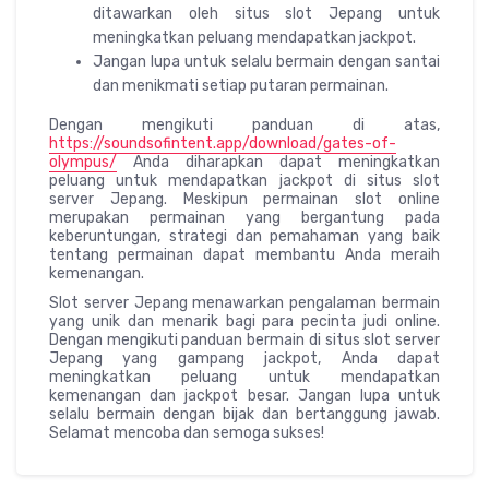
ditawarkan oleh situs slot Jepang untuk
meningkatkan peluang mendapatkan jackpot.
Jangan lupa untuk selalu bermain dengan santai
dan menikmati setiap putaran permainan.
Dengan mengikuti panduan di atas,
https://soundsofintent.app/download/gates-of-
olympus/
Anda diharapkan dapat meningkatkan
peluang untuk mendapatkan jackpot di situs slot
server Jepang. Meskipun permainan slot online
merupakan permainan yang bergantung pada
keberuntungan, strategi dan pemahaman yang baik
tentang permainan dapat membantu Anda meraih
kemenangan.
Slot server Jepang menawarkan pengalaman bermain
yang unik dan menarik bagi para pecinta judi online.
Dengan mengikuti panduan bermain di situs slot server
Jepang yang gampang jackpot, Anda dapat
meningkatkan peluang untuk mendapatkan
kemenangan dan jackpot besar. Jangan lupa untuk
selalu bermain dengan bijak dan bertanggung jawab.
Selamat mencoba dan semoga sukses!