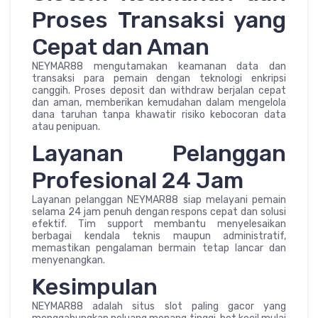
Proses Transaksi yang
Cepat dan Aman
NEYMAR88 mengutamakan keamanan data dan
transaksi para pemain dengan teknologi enkripsi
canggih. Proses deposit dan withdraw berjalan cepat
dan aman, memberikan kemudahan dalam mengelola
dana taruhan tanpa khawatir risiko kebocoran data
atau penipuan.
Layanan Pelanggan
Profesional 24 Jam
Layanan pelanggan NEYMAR88 siap melayani pemain
selama 24 jam penuh dengan respons cepat dan solusi
efektif. Tim support membantu menyelesaikan
berbagai kendala teknis maupun administratif,
memastikan pengalaman bermain tetap lancar dan
menyenangkan.
Kesimpulan
NEYMAR88 adalah situs slot paling gacor yang