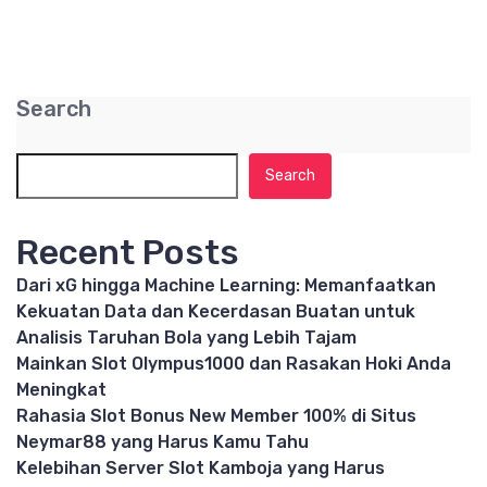
Search
Search
Recent Posts
Dari xG hingga Machine Learning: Memanfaatkan
Kekuatan Data dan Kecerdasan Buatan untuk
Analisis Taruhan Bola yang Lebih Tajam
Mainkan Slot Olympus1000 dan Rasakan Hoki Anda
Meningkat
Rahasia Slot Bonus New Member 100% di Situs
Neymar88 yang Harus Kamu Tahu
Kelebihan Server Slot Kamboja yang Harus