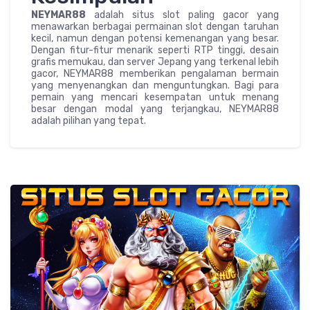
NEYMAR88
adalah situs slot paling gacor yang
menawarkan berbagai permainan slot dengan taruhan
kecil, namun dengan potensi kemenangan yang besar.
Dengan fitur-fitur menarik seperti RTP tinggi, desain
grafis memukau, dan server Jepang yang terkenal lebih
gacor, NEYMAR88 memberikan pengalaman bermain
yang menyenangkan dan menguntungkan. Bagi para
pemain yang mencari kesempatan untuk menang
besar dengan modal yang terjangkau, NEYMAR88
adalah pilihan yang tepat.