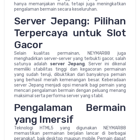
hanya memanjakan mata, tetapi juga meningkatkan
pengalaman bermain secara keseluruhan.
Server Jepang: Pilihan
Terpercaya untuk Slot
Gacor
Selain kualitas permainan, NEYMAR88 juga
menghadirkan server-server yang terbukti gacor, salah
satunya adalah
server Jepang
. Server ini dikenal
memiliki stabilitas tinggi dan kegacoran permainan
yang sudah teruji, dibuktikan dari banyaknya pemain
yang berhasil meraih kemenangan besar. Keberadaan
server Jepang menjadi opsi menarik bagi pemain yang
mencari pengalaman bermain dengan peluang menang
maksimal serta performa server yang stabil.
Pengalaman Bermain
yang Imersif
Teknologi HTML5 yang digunakan NEYMAR88
memastikan permainan berjalan lancar di berbagai
perangkat, baik desktop maupun mobile. Pemain dapat