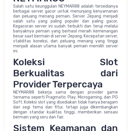
Salah satu keunggulan NEYMAR88 adalah tersedianya
berbagai server gacor untuk menunjang kenyamanan
dan peluang menang pemain. Server Jepang menjadi
salah satu yang paling populer dan paling gacor.
Kegacoran server ini sudah terbukti dan teruji melalui
banyaknya pemain yang berhasil meraih kemenangan
besar saat bermain di server Jepang. Kecepatan server,
stabilitas koneksi, dan peluang menang yang tinggi
menjadi alasan utama banyak pemain memilih server
ini.
Koleksi Slot
Berkualitas dari
Provider Terpercaya
NEYMAR88 bekerja sama dengan provider game
ternama seperti Pragmatic Play, Microgaming, dan PG
Soft. Koleksi slot yang disediakan tidak hanya beragam
dari segi tema dan fitur, tetapi juga dikembangkan
dengan standar kualitas tinggi, memberikan sensasi
bermain yang seru dan fair.
Sistem Keamanan dan