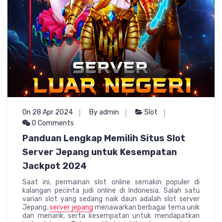
On 28 Apr 2024
By admin
Slot
0 Comments
Panduan Lengkap Memilih Situs Slot
Server Jepang untuk Kesempatan
Jackpot 2024
Saat ini, permainan slot online semakin populer di
kalangan pecinta judi online di Indonesia. Salah satu
varian slot yang sedang naik daun adalah slot server
Jepang.
server jepang
menawarkan berbagai tema unik
dan menarik, serta kesempatan untuk mendapatkan