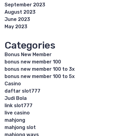
September 2023
August 2023
June 2023
May 2023
Categories
Bonus New Member
bonus new member 100
bonus new member 100 to 3x
bonus new member 100 to 5x
Casino
daftar slot777
Judi Bola
link slot777
live casino
mahjong
mahjong slot
mahjong ways