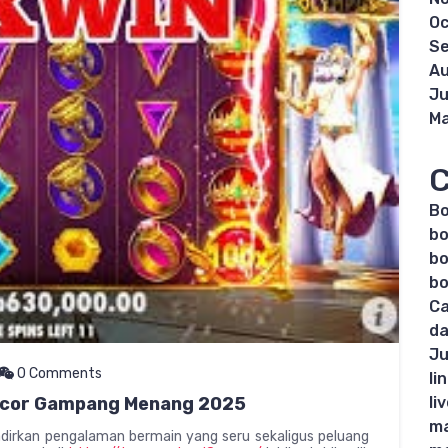
Oc
S
Au
Ju
Ma
C
B
bo
bo
bo
Ca
da
Ju
0 Comments
li
 Gacor Gampang Menang 2025
li
m
dirkan pengalaman bermain yang seru sekaligus peluang