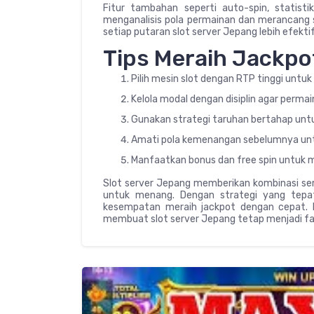
Fitur tambahan seperti auto-spin, statis
menganalisis pola permainan dan merancang 
setiap putaran slot server Jepang lebih efekti
Tips Meraih Jackp
Pilih mesin slot dengan RTP tinggi untu
Kelola modal dengan disiplin agar per
Gunakan strategi taruhan bertahap un
Amati pola kemenangan sebelumnya unt
Manfaatkan bonus dan free spin untuk 
Slot server Jepang memberikan kombinasi se
untuk menang. Dengan strategi yang tepa
kesempatan meraih jackpot dengan cepat. P
membuat slot server Jepang tetap menjadi favo