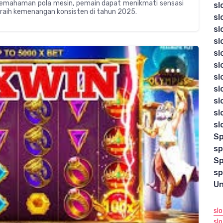
n pemahaman pola mesin, pemain dapat menikmati sensasi
sl
eraih kemenangan konsisten di tahun 2025.
sl
sl
sl
sl
sl
sl
sl
sl
sl
sl
S
sp
S
s
Un
slo
sl