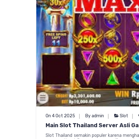
On 4 Oct 2025
By admin
Slot
Main Slot Thailand Server Asli
Slot Thailand semakin populer karena mengha