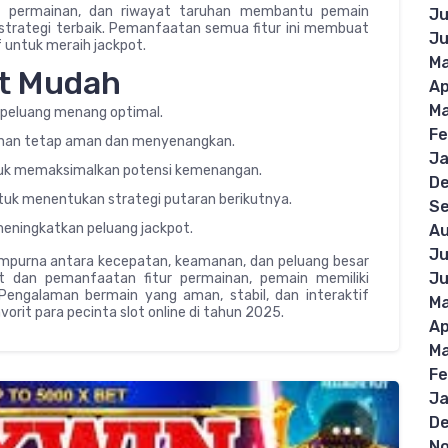
tik permainan, dan riwayat taruhan membantu pemain
Ju
strategi terbaik. Pemanfaatan semua fitur ini membuat
Ju
f untuk meraih jackpot.
Ma
ot Mudah
Ap
Ma
k peluang menang optimal.
Fe
mainan tetap aman dan menyenangkan.
Ja
tuk memaksimalkan potensi kemenangan.
D
uk menentukan strategi putaran berikutnya.
S
meningkatkan peluang jackpot.
Au
Ju
mpurna antara kecepatan, keamanan, dan peluang besar
Ju
t dan pemanfaatan fitur permainan, pemain memiliki
engalaman bermain yang aman, stabil, dan interaktif
Ma
rit para pecinta slot online di tahun 2025.
Ap
Ma
Fe
Ja
D
N