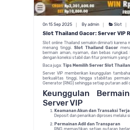
On 15 Sep 2025
By admin
Slot
Slot Thailand Gacor: Server VIP
Slot online Thailand semakin diminati karena
menang tinggi.
Slot Thailand Gacor
menaw
bermain aman, nyaman, dan bebas rungkad
dengan koneksi stabil dan fitur premium yan
Baca juga:
Tips Memilih Server Slot Thaila
Server VIP memberikan keunggulan tambahan d
berkualitas tinggi, hingga stabilitas pe
Generator (RNG) sehingga setiap putaran adil 
Keunggulan Bermain
Server VIP
Keamanan Akun dan Transaksi Terj
Deposit dan penarikan diproses melalui 
Permainan Adil dan Transparan
RNG memastikan setiap putaran berlan