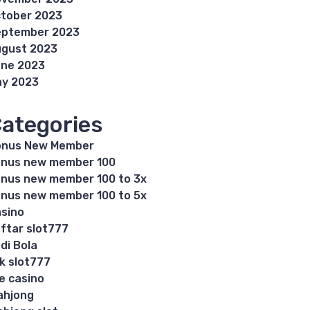
tober 2023
eptember 2023
gust 2023
ne 2023
y 2023
ategories
onus New Member
nus new member 100
nus new member 100 to 3x
nus new member 100 to 5x
sino
ftar slot777
di Bola
nk slot777
ve casino
ahjong