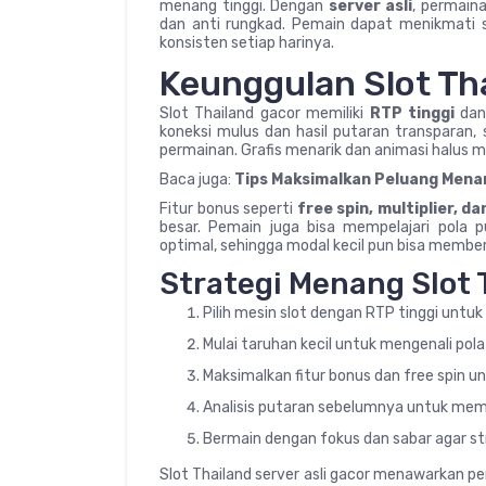
menang tinggi. Dengan
server asli
, permain
dan anti rungkad. Pemain dapat menikmati s
konsisten setiap harinya.
Keunggulan Slot Th
Slot Thailand gacor memiliki
RTP tinggi
dan 
koneksi mulus dan hasil putaran transpara
permainan. Grafis menarik dan animasi halus 
Baca juga:
Tips Maksimalkan Peluang Menan
Fitur bonus seperti
free spin, multiplier, d
besar. Pemain juga bisa mempelajari pola
optimal, sehingga modal kecil pun bisa member
Strategi Menang Slot 
Pilih mesin slot dengan RTP tinggi untu
Mulai taruhan kecil untuk mengenali po
Maksimalkan fitur bonus dan free spin
Analisis putaran sebelumnya untuk me
Bermain dengan fokus dan sabar agar str
Slot Thailand server asli gacor menawarkan p