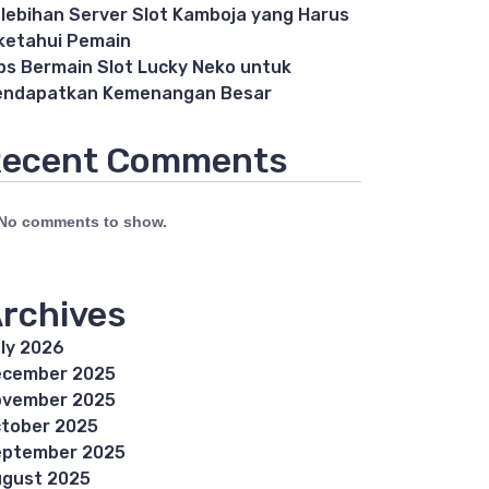
lebihan Server Slot Kamboja yang Harus
ketahui Pemain
ps Bermain Slot Lucky Neko untuk
endapatkan Kemenangan Besar
ecent Comments
No comments to show.
rchives
ly 2026
ecember 2025
ovember 2025
tober 2025
eptember 2025
gust 2025