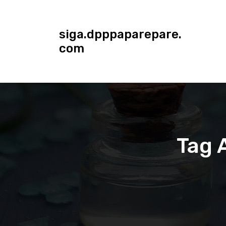
S
k
i
siga.dpppaparepare.
p
com
t
o
c
o
n
t
e
n
Tag 
t