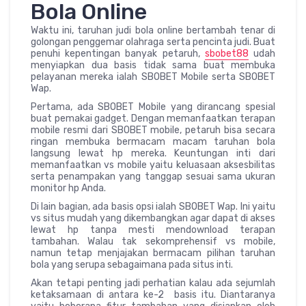
Bola Online
Waktu ini, taruhan judi bola online bertambah tenar di
golongan penggemar olahraga serta pencinta judi. Buat
penuhi kepentingan banyak petaruh,
sbobet88
udah
menyiapkan dua basis tidak sama buat membuka
pelayanan mereka ialah SBOBET Mobile serta SBOBET
Wap.
Pertama, ada SBOBET Mobile yang dirancang spesial
buat pemakai gadget. Dengan memanfaatkan terapan
mobile resmi dari SBOBET mobile, petaruh bisa secara
ringan membuka bermacam macam taruhan bola
langsung lewat hp mereka. Keuntungan inti dari
memanfaatkan vs mobile yaitu keluasaan aksesbilitas
serta penampakan yang tanggap sesuai sama ukuran
monitor hp Anda.
Di lain bagian, ada basis opsi ialah SBOBET Wap. Ini yaitu
vs situs mudah yang dikembangkan agar dapat di akses
lewat hp tanpa mesti mendownload terapan
tambahan. Walau tak sekomprehensif vs mobile,
namun tetap menjajakan bermacam pilihan taruhan
bola yang serupa sebagaimana pada situs inti.
Akan tetapi penting jadi perhatian kalau ada sejumlah
ketaksamaan di antara ke-2 basis itu. Diantaranya