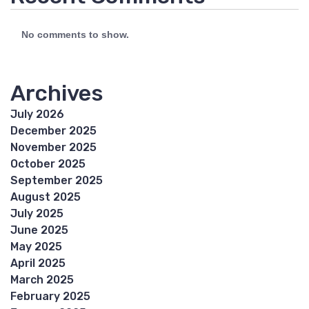
No comments to show.
Archives
July 2026
December 2025
November 2025
October 2025
September 2025
August 2025
July 2025
June 2025
May 2025
April 2025
March 2025
February 2025