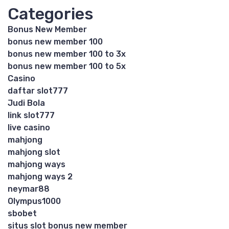
Categories
Bonus New Member
bonus new member 100
bonus new member 100 to 3x
bonus new member 100 to 5x
Casino
daftar slot777
Judi Bola
link slot777
live casino
mahjong
mahjong slot
mahjong ways
mahjong ways 2
neymar88
Olympus1000
sbobet
situs slot bonus new member