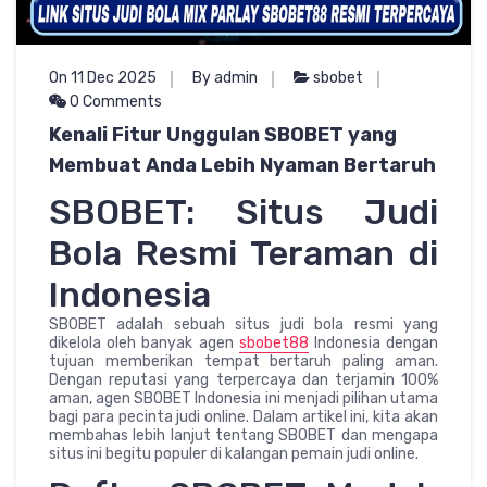
On 11 Dec 2025
By admin
sbobet
0 Comments
Kenali Fitur Unggulan SBOBET yang
Membuat Anda Lebih Nyaman Bertaruh
SBOBET: Situs Judi
Bola Resmi Teraman di
Indonesia
SBOBET adalah sebuah situs judi bola resmi yang
dikelola oleh banyak agen
sbobet88
Indonesia dengan
tujuan memberikan tempat bertaruh paling aman.
Dengan reputasi yang terpercaya dan terjamin 100%
aman, agen SBOBET Indonesia ini menjadi pilihan utama
bagi para pecinta judi online. Dalam artikel ini, kita akan
membahas lebih lanjut tentang SBOBET dan mengapa
situs ini begitu populer di kalangan pemain judi online.