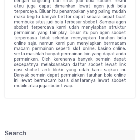
dengan langsung cari situs judi bola sbobet resmi
atau juga dapat dimainkan lewat agen judi bola
terpercaya. Diluar itu penampakan yang paling mudah
maka begitu banyak bettor dapat secara cepat buat
membuka situs judi bola terbesar sbobet. Sampai agen
sbobet terpercaya kami udah menyiapkan struktur
permainan yang fair play. Diluar itu pun agen sbobet
terpercaya tidak sekedar menyiapkan taruhan bola
online saja, namun kami pun menyiapkan bermacam
macam permainan seperti slot online, kasino online,
serta masihlah banyak permainan lain yang dapat anda
permainkan. Oleh karenanya banyak pemain dapat
secepatnya melaksanakan daftar sbobet lewat link
opsi sbobet anti blokir yang udah kami sajikan ini.
Banyak pemain dapat permainkan taruhan bola online
ini lewat bermacam basis diantaranya lewat sbobet
mobile atau juga sbobet wap.
Search