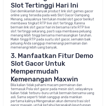
Slot Tertinggi Hari Ini
Dari demikianlah banyak product link slot games gacor
online yang tersedia pada web Slot Gacor Gampang
Menang, selayaknya tentukan model slot gacor berikut
membawa tingkat RTP live slot tertinggi. Karena
bermain link slot gacor hari ini bersama rate RTP live
slot tertinggi sekarang, pasti saja membawa peluang
menang lebih tinggi bersama memasangkan taruhan.
Makin tinggi RTP pada suatu slot gacor, semakin baik
peluang Anda sanggup memenangi permainan dan
memenangi lebih uang banyak.
3. Manfaatkan Fitur Demo
Slot Gacor Untuk
Mempermudah
Kemenangan Maxwin
Bila kalian tidak pahami macam permainan dan
termasuk Pola slot gacor pada mesin slot, selayaknya
kalian tidak terburu-buru untuk bermain bersama uang
asli. Sama seperti telah sanggup anda mainkan
pertama kalinya Mengenakan akun demonstrasi slot
gacor maxwin, untuk ketahui berapakah keuntungan