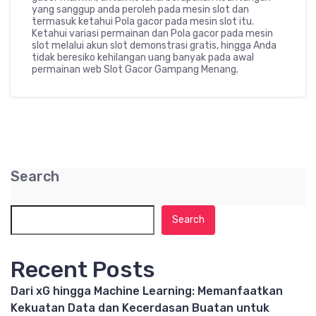
yang sanggup anda peroleh pada mesin slot dan
termasuk ketahui Pola gacor pada mesin slot itu.
Ketahui variasi permainan dan Pola gacor pada mesin
slot melalui akun slot demonstrasi gratis, hingga Anda
tidak beresiko kehilangan uang banyak pada awal
permainan web Slot Gacor Gampang Menang.
Search
Search
Recent Posts
Dari xG hingga Machine Learning: Memanfaatkan
Kekuatan Data dan Kecerdasan Buatan untuk