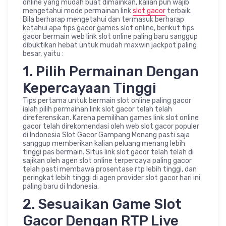
online yang mudah buat dimainkan, kalian pun wajib
mengetahui mode permainan link
slot gacor
terbaik.
Bila berharap mengetahui dan termasuk berharap
ketahui apa tips gacor games slot online, berikut tips
gacor bermain web link slot online paling baru sanggup
dibuktikan hebat untuk mudah maxwin jackpot paling
besar, yaitu :
1. Pilih Permainan Dengan
Kepercayaan Tinggi
Tips pertama untuk bermain slot online paling gacor
ialah pilih permainan link slot gacor telah telah
direferensikan. Karena pemilihan games link slot online
gacor telah direkomendasi oleh web slot gacor populer
di Indonesia Slot Gacor Gampang Menang pasti saja
sanggup memberikan kalian peluang menang lebih
tinggi pas bermain. Situs link slot gacor telah telah di
sajikan oleh agen slot online terpercaya paling gacor
telah pasti membawa prosentase rtp lebih tinggi, dan
peringkat lebih tinggi di agen provider slot gacor hari ini
paling baru di Indonesia.
2. Sesuaikan Game Slot
Gacor Dengan RTP Live