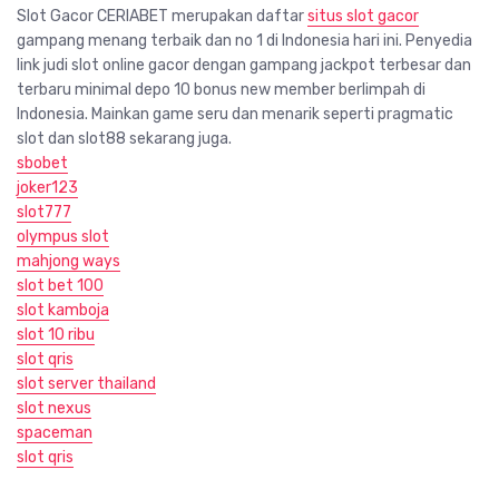
Slot Gacor CERIABET merupakan daftar
situs slot gacor
gampang menang terbaik dan no 1 di Indonesia hari ini. Penyedia
link judi slot online gacor dengan gampang jackpot terbesar dan
terbaru minimal depo 10 bonus new member berlimpah di
Indonesia. Mainkan game seru dan menarik seperti pragmatic
slot dan slot88 sekarang juga.
sbobet
joker123
slot777
olympus slot
mahjong ways
slot bet 100
slot kamboja
slot 10 ribu
slot qris
slot server thailand
slot nexus
spaceman
slot qris