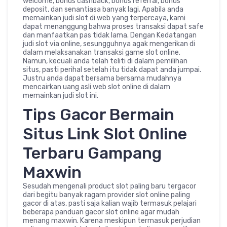
welcome, bonus cashback, bonus referral, bonus
deposit, dan senantiasa banyak lagi. Apabila anda
memainkan judi slot di web yang terpercaya, kami
dapat menanggung bahwa proses transaksi dapat safe
dan manfaatkan pas tidak lama. Dengan Kedatangan
judi slot via online, sesungguhnya agak mengerikan di
dalam melaksanakan transaksi game slot online.
Namun, kecuali anda telah teliti di dalam pemilihan
situs, pasti perihal setelah itu tidak dapat anda jumpai.
Justru anda dapat bersama bersama mudahnya
mencairkan uang asli web slot online di dalam
memainkan judi slot ini.
Tips Gacor Bermain
Situs Link Slot Online
Terbaru Gampang
Maxwin
Sesudah mengenali product slot paling baru tergacor
dari begitu banyak ragam provider slot online paling
gacor di atas, pasti saja kalian wajib termasuk pelajari
beberapa panduan gacor slot online agar mudah
menang maxwin. Karena meskipun termasuk perjudian