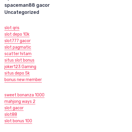
spaceman88 gacor
Uncategorized
slot qris
slot depo 10k
slot777 gacor
slot pagmatic
scatter hitam
situs slot bonus
joker123 Gaming
situs depo 5k
bonus new member
sweet bonanza 1000
mahjong ways 2
slot gacor
slot88
slot bonus 100