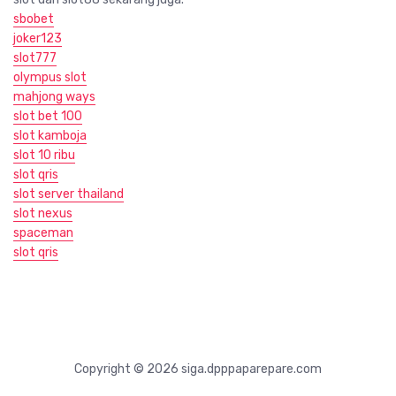
sbobet
joker123
slot777
olympus slot
mahjong ways
slot bet 100
slot kamboja
slot 10 ribu
slot qris
slot server thailand
slot nexus
spaceman
slot qris
Copyright © 2026 siga.dpppaparepare.com