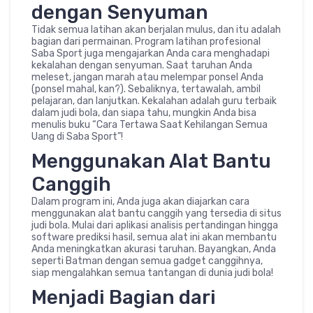
dengan Senyuman
Tidak semua latihan akan berjalan mulus, dan itu adalah
bagian dari permainan. Program latihan profesional
Saba Sport juga mengajarkan Anda cara menghadapi
kekalahan dengan senyuman. Saat taruhan Anda
meleset, jangan marah atau melempar ponsel Anda
(ponsel mahal, kan?). Sebaliknya, tertawalah, ambil
pelajaran, dan lanjutkan. Kekalahan adalah guru terbaik
dalam judi bola, dan siapa tahu, mungkin Anda bisa
menulis buku “Cara Tertawa Saat Kehilangan Semua
Uang di Saba Sport”!
Menggunakan Alat Bantu
Canggih
Dalam program ini, Anda juga akan diajarkan cara
menggunakan alat bantu canggih yang tersedia di situs
judi bola. Mulai dari aplikasi analisis pertandingan hingga
software prediksi hasil, semua alat ini akan membantu
Anda meningkatkan akurasi taruhan. Bayangkan, Anda
seperti Batman dengan semua gadget canggihnya,
siap mengalahkan semua tantangan di dunia judi bola!
Menjadi Bagian dari