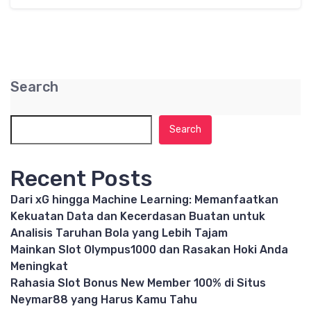
Search
Search
Recent Posts
Dari xG hingga Machine Learning: Memanfaatkan
Kekuatan Data dan Kecerdasan Buatan untuk
Analisis Taruhan Bola yang Lebih Tajam
Mainkan Slot Olympus1000 dan Rasakan Hoki Anda
Meningkat
Rahasia Slot Bonus New Member 100% di Situs
Neymar88 yang Harus Kamu Tahu