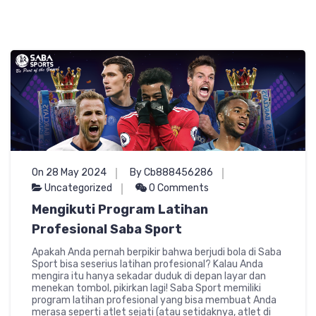
On 28 May 2024
By Cb888456286
Uncategorized
0 Comments
Mengikuti Program Latihan
Profesional Saba Sport
Apakah Anda pernah berpikir bahwa berjudi bola di Saba
Sport bisa seserius latihan profesional? Kalau Anda
mengira itu hanya sekadar duduk di depan layar dan
menekan tombol, pikirkan lagi! Saba Sport memiliki
program latihan profesional yang bisa membuat Anda
merasa seperti atlet sejati (atau setidaknya, atlet di