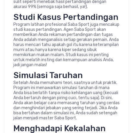
sulit seperti menebak hasil pertandingan dengan
akurasi 99% (semoga saja berhasil, ya!).
Studi Kasus Pertandingan
Program latihan profesional Saba Sport juga mencakup
studi kasus pertandingan. Agen Saba Sport akan
memberikan Anda rekaman pertandingan dan tugas
Anda adalah menganalisis setiap gerakan pemain. Anda
harus mencari tahu apakah gol itu karena keterampilan
murni atau hanya karena kiper sedang sibuk
memikirkan makan malam. Studi kasus ini penting
untuk melatih insting dan kemampuan analisis Anda,
jadi jangan malas!
Simulasi Taruhan
Setelah Anda memahami teori, saatnya untuk praktik.
Program ini menawarkan simulasi taruhan di mana
Anda bisa berlatih tanpa risiko kehilangan uang (kecuali
Anda bertaruh dengan piring cuci, tentu saja). Di sini,
Anda akan belajar cara memasang taruhan yang cerdas
dan menghindari jebakan yang sering terjadi. Jika Anda
bisa bertahan dalam simulasi ini, Anda sudah setengah
jalan menjadi master Saba Sport.
Menghadapi Kekalahan