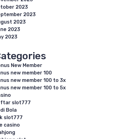
tober 2023
eptember 2023
gust 2023
ne 2023
y 2023
ategories
onus New Member
nus new member 100
nus new member 100 to 3x
nus new member 100 to 5x
sino
ftar slot777
di Bola
nk slot777
ve casino
ahjong