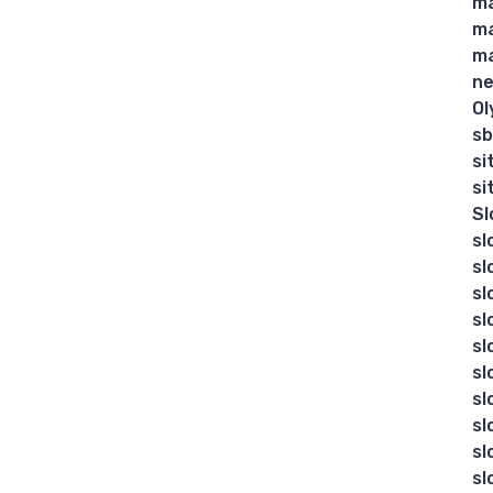
ma
ma
ma
n
Ol
sb
si
si
Sl
sl
sl
sl
sl
sl
sl
sl
sl
sl
sl