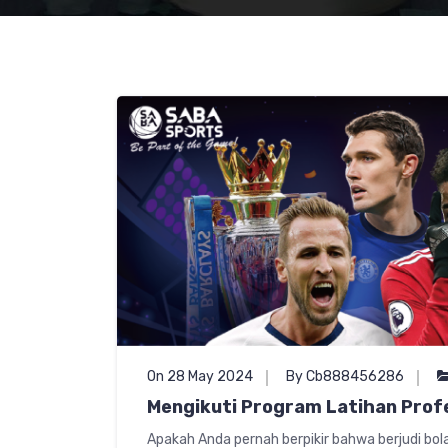
On 28 May 2024
By Cb888456286
Mengikuti Program Latihan Prof
Apakah Anda pernah berpikir bahwa berjudi bola