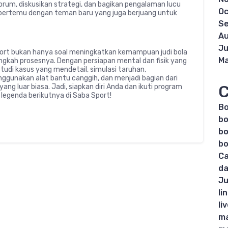
orum, diskusikan strategi, dan bagikan pengalaman lucu
Oc
 bertemu dengan teman baru yang juga berjuang untuk
S
Au
Ju
port bukan hanya soal meningkatkan kemampuan judi bola
Ma
ngkah prosesnya. Dengan persiapan mental dan fisik yang
di kasus yang mendetail, simulasi taruhan,
unakan alat bantu canggih, dan menjadi bagian dari
C
ang luar biasa. Jadi, siapkan diri Anda dan ikuti program
 legenda berikutnya di Saba Sport!
B
bo
bo
bo
Ca
da
Ju
li
li
m