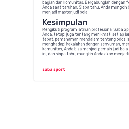
bagian dari komunitas. Bergabunglah dengan f
Anda saat taruhan. Siapa tahu, Anda mungkin
menjadi master judi bola.
Kesimpulan
Mengikuti program latihan profesional Saba S
Anda, tetapi juga tentang menikmati setiap la
tepat, pemahaman mendalam tentang odds, stu
menghadapi kekalahan dengan senyuman, mengg
komunitas, Anda bisa menjadi pemain judi bola y
ini, dan siapa tahu, mungkin Anda akan menjadi
saba sport