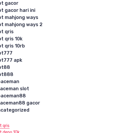
ot gacor
ot gacor hari ini
ot mahjong ways
ot mahjong ways 2
ot qris
ot qris 10k
ot qris 10rb
ot777
ot777 apk
ot88
ot888
paceman
aceman slot
paceman88
paceman88 gacor
categorized
t qris
ot depo 10k