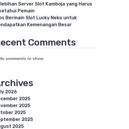
lebihan Server Slot Kamboja yang Harus
ketahui Pemain
ps Bermain Slot Lucky Neko untuk
endapatkan Kemenangan Besar
ecent Comments
No comments to show.
rchives
ly 2026
ecember 2025
ovember 2025
tober 2025
eptember 2025
gust 2025