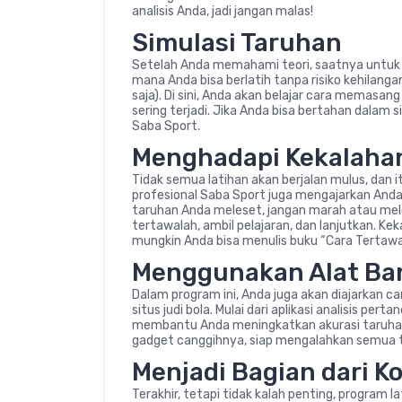
analisis Anda, jadi jangan malas!
Simulasi Taruhan
Setelah Anda memahami teori, saatnya untuk p
mana Anda bisa berlatih tanpa risiko kehilanga
saja). Di sini, Anda akan belajar cara memasa
sering terjadi. Jika Anda bisa bertahan dalam 
Saba Sport.
Menghadapi Kekalaha
Tidak semua latihan akan berjalan mulus, dan i
profesional Saba Sport juga mengajarkan An
taruhan Anda meleset, jangan marah atau mele
tertawalah, ambil pelajaran, dan lanjutkan. Kek
mungkin Anda bisa menulis buku “Cara Tertawa
Menggunakan Alat Ba
Dalam program ini, Anda juga akan diajarkan c
situs judi bola. Mulai dari aplikasi analisis per
membantu Anda meningkatkan akurasi taruha
gadget canggihnya, siap mengalahkan semua ta
Menjadi Bagian dari K
Terakhir, tetapi tidak kalah penting, program