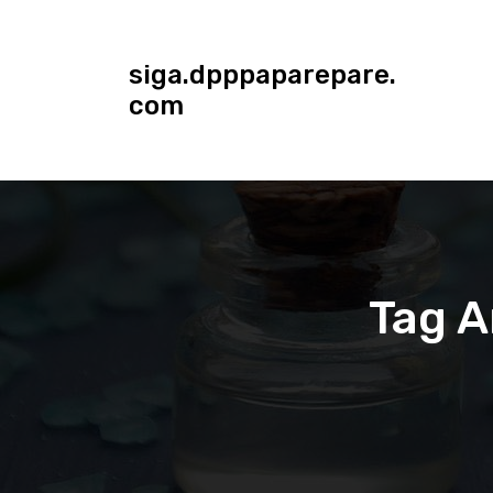
S
k
i
siga.dpppaparepare.
p
com
t
o
c
o
n
t
e
n
Tag A
t