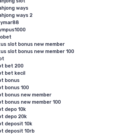
hjong slot
hjong ways
hjong ways 2
eymar88
ympus1000
obet
tus slot bonus new member
tus slot bonus new member 100
ot
ot bet 200
ot bet kecil
ot bonus
ot bonus 100
ot bonus new member
ot bonus new member 100
ot depo 10k
ot depo 20k
ot deposit 10k
ot deposit 10rb