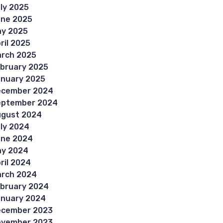
ly 2025
ne 2025
y 2025
ril 2025
rch 2025
bruary 2025
nuary 2025
ecember 2024
eptember 2024
gust 2024
ly 2024
ne 2024
y 2024
ril 2024
rch 2024
bruary 2024
nuary 2024
ecember 2023
ovember 2023