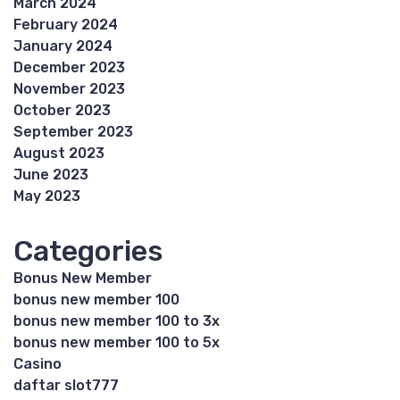
March 2024
February 2024
January 2024
December 2023
November 2023
October 2023
September 2023
August 2023
June 2023
May 2023
Categories
Bonus New Member
bonus new member 100
bonus new member 100 to 3x
bonus new member 100 to 5x
Casino
daftar slot777