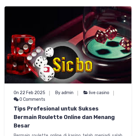
On 22 Feb 2025
By admin
live casino
0 Comments
Tips Profesional untuk Sukses
Bermain Roulette Online dan Menang
Besar
Bermain roulette online di kasino telah menjadi salah