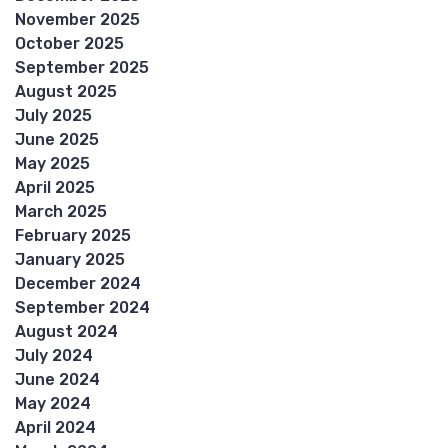
November 2025
October 2025
September 2025
August 2025
July 2025
June 2025
May 2025
April 2025
March 2025
February 2025
January 2025
December 2024
September 2024
August 2024
July 2024
June 2024
May 2024
April 2024