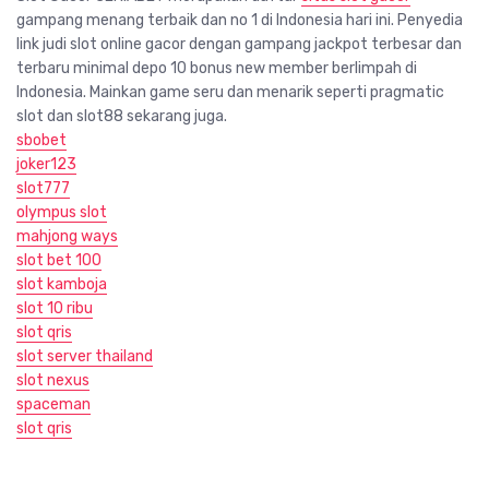
gampang menang terbaik dan no 1 di Indonesia hari ini. Penyedia
link judi slot online gacor dengan gampang jackpot terbesar dan
terbaru minimal depo 10 bonus new member berlimpah di
Indonesia. Mainkan game seru dan menarik seperti pragmatic
slot dan slot88 sekarang juga.
sbobet
joker123
slot777
olympus slot
mahjong ways
slot bet 100
slot kamboja
slot 10 ribu
slot qris
slot server thailand
slot nexus
spaceman
slot qris