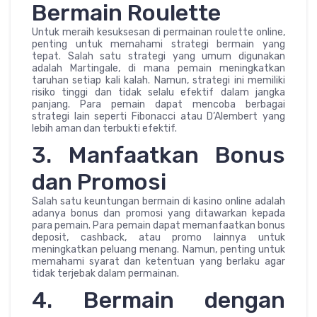
Bermain Roulette
Untuk meraih kesuksesan di permainan roulette online,
penting untuk memahami strategi bermain yang
tepat. Salah satu strategi yang umum digunakan
adalah Martingale, di mana pemain meningkatkan
taruhan setiap kali kalah. Namun, strategi ini memiliki
risiko tinggi dan tidak selalu efektif dalam jangka
panjang. Para pemain dapat mencoba berbagai
strategi lain seperti Fibonacci atau D’Alembert yang
lebih aman dan terbukti efektif.
3. Manfaatkan Bonus
dan Promosi
Salah satu keuntungan bermain di kasino online adalah
adanya bonus dan promosi yang ditawarkan kepada
para pemain. Para pemain dapat memanfaatkan bonus
deposit, cashback, atau promo lainnya untuk
meningkatkan peluang menang. Namun, penting untuk
memahami syarat dan ketentuan yang berlaku agar
tidak terjebak dalam permainan.
4. Bermain dengan