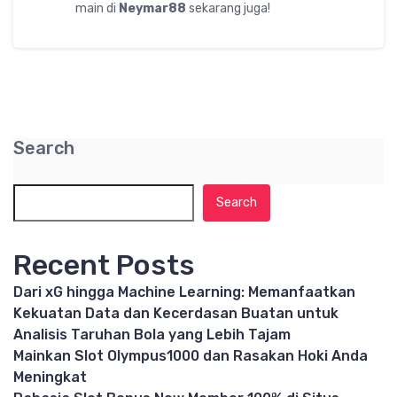
main di
Neymar88
sekarang juga!
Search
Search
Recent Posts
Dari xG hingga Machine Learning: Memanfaatkan
Kekuatan Data dan Kecerdasan Buatan untuk
Analisis Taruhan Bola yang Lebih Tajam
Mainkan Slot Olympus1000 dan Rasakan Hoki Anda
Meningkat