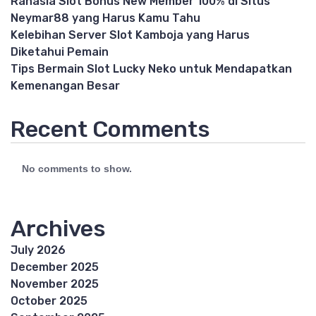
Rahasia Slot Bonus New Member 100% di Situs
Neymar88 yang Harus Kamu Tahu
Kelebihan Server Slot Kamboja yang Harus
Diketahui Pemain
Tips Bermain Slot Lucky Neko untuk Mendapatkan
Kemenangan Besar
Recent Comments
No comments to show.
Archives
July 2026
December 2025
November 2025
October 2025