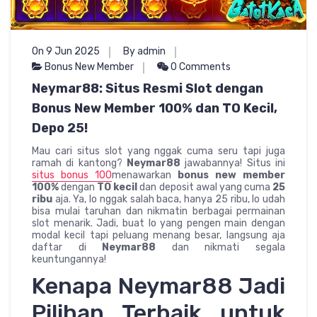
On 9 Jun 2025
By admin
Bonus New Member
0 Comments
Neymar88: Situs Resmi Slot dengan
Bonus New Member 100% dan TO Kecil,
Depo 25!
Mau cari situs slot yang nggak cuma seru tapi juga
ramah di kantong?
Neymar88
jawabannya! Situs ini
situs bonus 100
menawarkan
bonus new member
100%
dengan
TO kecil
dan deposit awal yang cuma
25
ribu
aja. Ya, lo nggak salah baca, hanya 25 ribu, lo udah
bisa mulai taruhan dan nikmatin berbagai permainan
slot menarik. Jadi, buat lo yang pengen main dengan
modal kecil tapi peluang menang besar, langsung aja
daftar di
Neymar88
dan nikmati segala
keuntungannya!
Kenapa Neymar88 Jadi
Pilihan Terbaik untuk