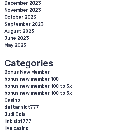
December 2023
November 2023
October 2023
September 2023
August 2023
June 2023
May 2023
Categories
Bonus New Member
bonus new member 100
bonus new member 100 to 3x
bonus new member 100 to 5x
Casino
daftar slot777
Judi Bola
link slot777
live casino