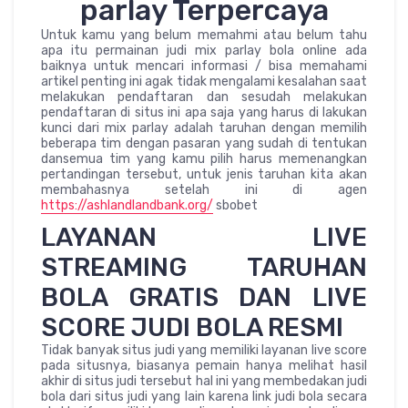
parlay Terpercaya
Untuk kamu yang belum memahmi atau belum tahu
apa itu permainan judi mix parlay bola online ada
baiknya untuk mencari informasi / bisa memahami
artikel penting ini agak tidak mengalami kesalahan saat
melakukan pendaftaran dan sesudah melakukan
pendaftaran di situs ini apa saja yang harus di lakukan
kunci dari mix parlay adalah taruhan dengan memilih
beberapa tim dengan pasaran yang sudah di tentukan
dansemua tim yang kamu pilih harus memenangkan
pertandingan tersebut, untuk jenis taruhan kita akan
membahasnya setelah ini di agen
https://ashlandlandbank.org/
sbobet
LAYANAN LIVE
STREAMING TARUHAN
BOLA GRATIS DAN LIVE
SCORE JUDI BOLA RESMI
Tidak banyak situs judi yang memiliki layanan live score
pada situsnya, biasanya pemain hanya melihat hasil
akhir di situs judi tersebut hal ini yang membedakan judi
bola dari situs judi yang lain karena link judi bola secara