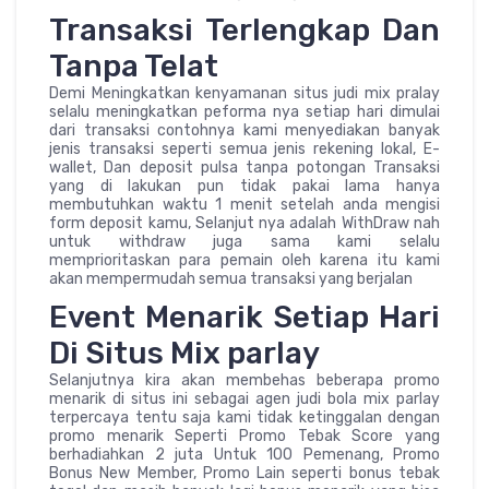
Transaksi Terlengkap Dan
Tanpa Telat
Demi Meningkatkan kenyamanan situs judi mix pralay
selalu meningkatkan peforma nya setiap hari dimulai
dari transaksi contohnya kami menyediakan banyak
jenis transaksi seperti semua jenis rekening lokal, E-
wallet, Dan deposit pulsa tanpa potongan Transaksi
yang di lakukan pun tidak pakai lama hanya
membutuhkan waktu 1 menit setelah anda mengisi
form deposit kamu, Selanjut nya adalah WithDraw nah
untuk withdraw juga sama kami selalu
memprioritaskan para pemain oleh karena itu kami
akan mempermudah semua transaksi yang berjalan
Event Menarik Setiap Hari
Di Situs Mix parlay
Selanjutnya kira akan membehas beberapa promo
menarik di situs ini sebagai agen judi bola mix parlay
terpercaya tentu saja kami tidak ketinggalan dengan
promo menarik Seperti Promo Tebak Score yang
berhadiahkan 2 juta Untuk 100 Pemenang, Promo
Bonus New Member, Promo Lain seperti bonus tebak