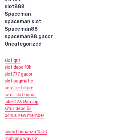
slot888
Spaceman
spaceman slot
Spaceman88
spaceman88 gacor
Uncategorized
slot qris
slot depo 10k
slot777 gacor
slot pagmatic
scatter hitam
situs slot bonus
joker123 Gaming
situs depo 5k
bonus new member
sweet bonanza 1000
mahjong ways 2