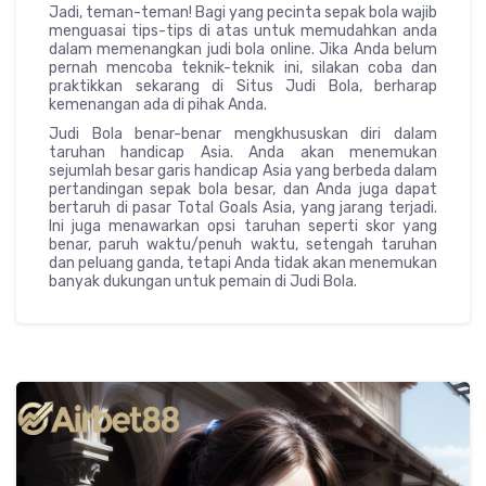
Jadi, teman-teman! Bagi yang pecinta sepak bola wajib
menguasai tips-tips di atas untuk memudahkan anda
dalam memenangkan judi bola online. Jika Anda belum
pernah mencoba teknik-teknik ini, silakan coba dan
praktikkan sekarang di Situs Judi Bola, berharap
kemenangan ada di pihak Anda.
Judi Bola benar-benar mengkhususkan diri dalam
taruhan handicap Asia. Anda akan menemukan
sejumlah besar garis handicap Asia yang berbeda dalam
pertandingan sepak bola besar, dan Anda juga dapat
bertaruh di pasar Total Goals Asia, yang jarang terjadi.
Ini juga menawarkan opsi taruhan seperti skor yang
benar, paruh waktu/penuh waktu, setengah taruhan
dan peluang ganda, tetapi Anda tidak akan menemukan
banyak dukungan untuk pemain di Judi Bola.