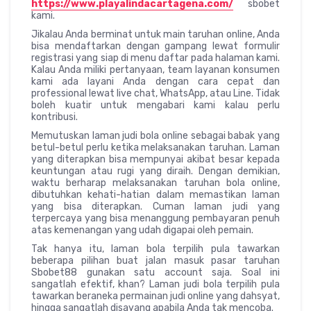
https://www.playalindacartagena.com/
sbobet
kami.
Jikalau Anda berminat untuk main taruhan online, Anda
bisa mendaftarkan dengan gampang lewat formulir
registrasi yang siap di menu daftar pada halaman kami.
Kalau Anda miliki pertanyaan, team layanan konsumen
kami ada layani Anda dengan cara cepat dan
professional lewat live chat, WhatsApp, atau Line. Tidak
boleh kuatir untuk mengabari kami kalau perlu
kontribusi.
Memutuskan laman judi bola online sebagai babak yang
betul-betul perlu ketika melaksanakan taruhan. Laman
yang diterapkan bisa mempunyai akibat besar kepada
keuntungan atau rugi yang diraih. Dengan demikian,
waktu berharap melaksanakan taruhan bola online,
dibutuhkan kehati-hatian dalam memastikan laman
yang bisa diterapkan. Cuman laman judi yang
terpercaya yang bisa menanggung pembayaran penuh
atas kemenangan yang udah digapai oleh pemain.
Tak hanya itu, laman bola terpilih pula tawarkan
beberapa pilihan buat jalan masuk pasar taruhan
Sbobet88 gunakan satu account saja. Soal ini
sangatlah efektif, khan? Laman judi bola terpilih pula
tawarkan beraneka permainan judi online yang dahsyat,
hingga sangatlah disayang apabila Anda tak mencoba.