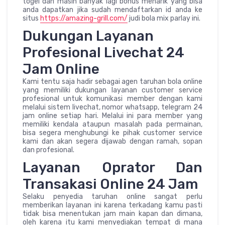
togel dan masih banyak lagi bonus menarik yang bisa
anda dapatkan jika sudah mendaftarkan id anda ke
situs
https://amazing-grill.com/
judi bola mix parlay ini.
Dukungan Layanan
Profesional Livechat 24
Jam Online
Kami tentu saja hadir sebagai agen taruhan bola online
yang memiliki dukungan layanan customer service
profesional untuk komunikasi member dengan kami
melalui sistem livechat, nomor whatsapp, telegram 24
jam online setiap hari. Melalui ini para member yang
memiliki kendala ataupun masalah pada permainan,
bisa segera menghubungi ke pihak customer service
kami dan akan segera dijawab dengan ramah, sopan
dan profesional.
Layanan Oprator Dan
Transakasi Online 24 Jam
Selaku penyedia taruhan online sangat perlu
memberikan layanan ini karena terkadang kamu pasti
tidak bisa menentukan jam main kapan dan dimana,
oleh karena itu kami menyediakan tempat di mana