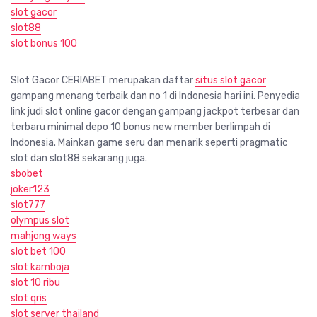
slot gacor
slot88
slot bonus 100
Slot Gacor CERIABET merupakan daftar
situs slot gacor
gampang menang terbaik dan no 1 di Indonesia hari ini. Penyedia
link judi slot online gacor dengan gampang jackpot terbesar dan
terbaru minimal depo 10 bonus new member berlimpah di
Indonesia. Mainkan game seru dan menarik seperti pragmatic
slot dan slot88 sekarang juga.
sbobet
joker123
slot777
olympus slot
mahjong ways
slot bet 100
slot kamboja
slot 10 ribu
slot qris
slot server thailand