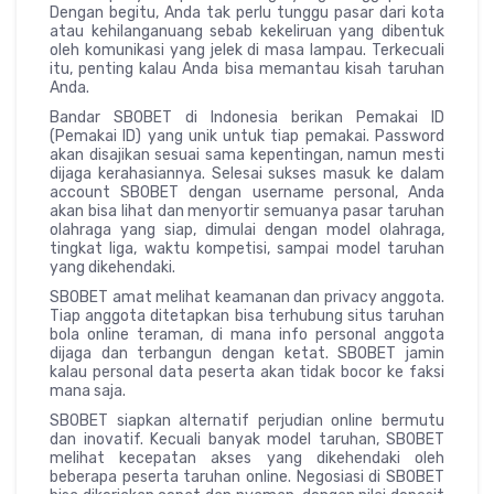
Dengan begitu, Anda tak perlu tunggu pasar dari kota
atau kehilanganuang sebab kekeliruan yang dibentuk
oleh komunikasi yang jelek di masa lampau. Terkecuali
itu, penting kalau Anda bisa memantau kisah taruhan
Anda.
Bandar SBOBET di Indonesia berikan Pemakai ID
(Pemakai ID) yang unik untuk tiap pemakai. Password
akan disajikan sesuai sama kepentingan, namun mesti
dijaga kerahasiannya. Selesai sukses masuk ke dalam
account SBOBET dengan username personal, Anda
akan bisa lihat dan menyortir semuanya pasar taruhan
olahraga yang siap, dimulai dengan model olahraga,
tingkat liga, waktu kompetisi, sampai model taruhan
yang dikehendaki.
SBOBET amat melihat keamanan dan privacy anggota.
Tiap anggota ditetapkan bisa terhubung situs taruhan
bola online teraman, di mana info personal anggota
dijaga dan terbangun dengan ketat. SBOBET jamin
kalau personal data peserta akan tidak bocor ke faksi
mana saja.
SBOBET siapkan alternatif perjudian online bermutu
dan inovatif. Kecuali banyak model taruhan, SBOBET
melihat kecepatan akses yang dikehendaki oleh
beberapa peserta taruhan online. Negosiasi di SBOBET